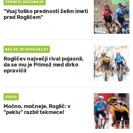
TEKMECI RAČUNAJO
"Vsaj toliko prednosti želim imeti
pred Rogličem"
KAJ SE JE DOGAJALO?
Rogličev največji rival pojasnil,
da se mu je Primož med dirko
opravičil
VIDEO
Močno, močneje, Roglič: v
"peklu" razbil tekmece!