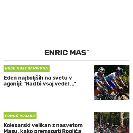
MOJ SANJ
ENRIC MAS
”
HUDE MUKE ŠAMPIONA
Eden najboljših na svetu v
agoniji: "Rad bi vsaj vedel ..."
POMOČ ROJAKU
Kolesarski velikan z nasvetom
Masu, kako premagati Rogliča