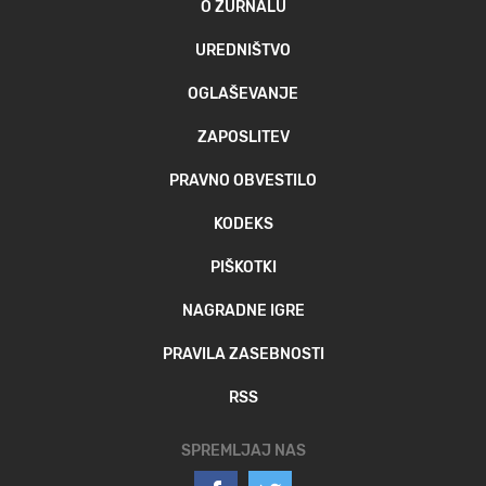
O ŽURNALU
MOJ SANJ
UREDNIŠTVO
OGLAŠEVANJE
ZAPOSLITEV
PRAVNO OBVESTILO
KODEKS
PIŠKOTKI
NAGRADNE IGRE
PRAVILA ZASEBNOSTI
RSS
SPREMLJAJ NAS