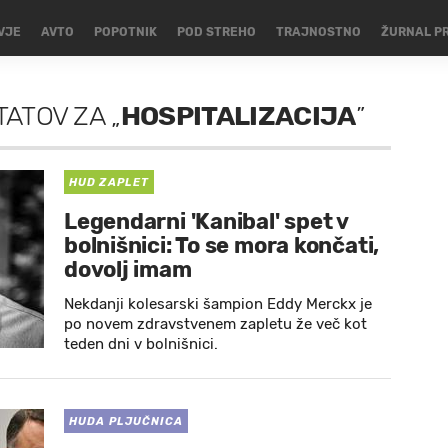
VJE
AVTO
POPOTNIK
POD STREHO
TRAJNOSTNO
ŽURNAL P
TATOV
ZA
„
HOSPITALIZACIJA
”
HUD ZAPLET
Legendarni 'Kanibal' spet v
bolnišnici: To se mora končati,
dovolj imam
Nekdanji kolesarski šampion Eddy Merckx je
po novem zdravstvenem zapletu že več kot
teden dni v bolnišnici.
HUDA PLJUČNICA