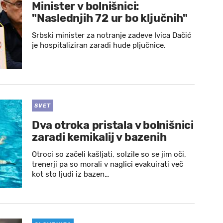
Minister v bolnišnici:
"Naslednjih 72 ur bo ključnih"
Srbski minister za notranje zadeve Ivica Dačić
je hospitaliziran zaradi hude pljučnice.
SVET
Dva otroka pristala v bolnišnici
zaradi kemikalij v bazenih
Otroci so začeli kašljati, solzile so se jim oči,
trenerji pa so morali v naglici evakuirati več
kot sto ljudi iz bazen…