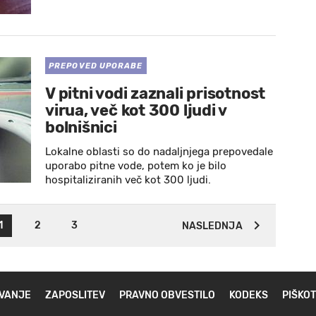
PREPOVED UPORABE
V pitni vodi zaznali prisotnost
virua, več kot 300 ljudi v
bolnišnici
Lokalne oblasti so do nadaljnjega prepovedale
uporabo pitne vode, potem ko je bilo
hospitaliziranih več kot 300 ljudi.
1
2
3
NASLEDNJA
VANJE
ZAPOSLITEV
PRAVNO OBVESTILO
KODEKS
PIŠKOT