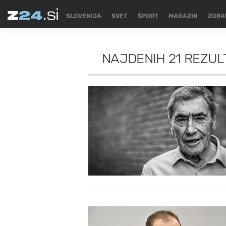
SLOVENIJA
SVET
ŠPORT
MAGAZIN
ZDRA
NAJDENIH
21 REZUL