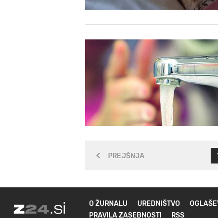
PREJŠNJA
O ŽURNALU
UREDNIŠTVO
OGLAŠE
PRAVILA ZASEBNOSTI
RSS