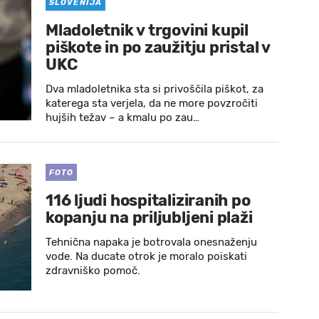
SLOVENIJA
Mladoletnik v trgovini kupil
piškote in po zaužitju pristal v
UKC
Dva mladoletnika sta si privoščila piškot, za
katerega sta verjela, da ne more povzročiti
hujših težav – a kmalu po zau…
FOTO
116 ljudi hospitaliziranih po
kopanju na priljubljeni plaži
Tehnična napaka je botrovala onesnaženju
vode. Na ducate otrok je moralo poiskati
zdravniško pomoč.