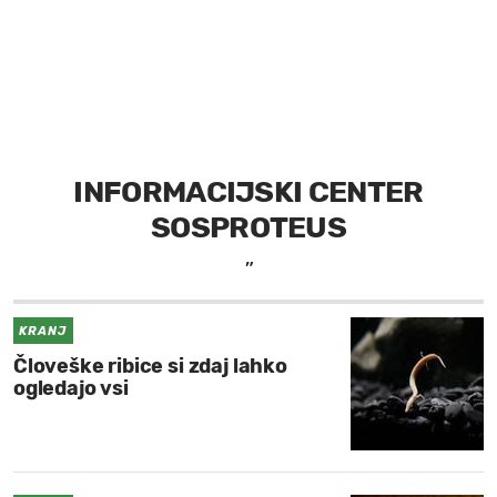
MOJ SANJ
INFORMACIJSKI CENTER
SOSPROTEUS
”
KRANJ
Človeške ribice si zdaj lahko
ogledajo vsi