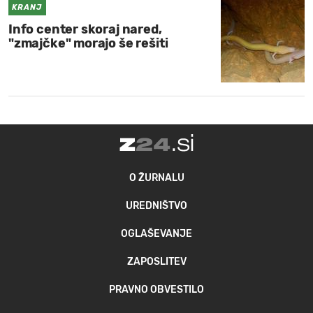
KRANJ
Info center skoraj nared,
"zmajčke" morajo še rešiti
O ŽURNALU
UREDNIŠTVO
OGLAŠEVANJE
ZAPOSLITEV
PRAVNO OBVESTILO