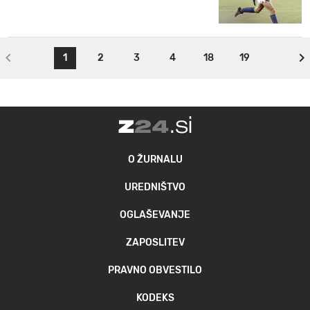
1
2
3
4
18
19
O ŽURNALU
UREDNIŠTVO
OGLAŠEVANJE
ZAPOSLITEV
PRAVNO OBVESTILO
KODEKS