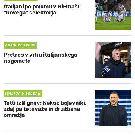
Italijani po polomu v BiH našli
MOJ SANJ
"novega" selektorja
48 UR KASNEJE
Pretres v vrhu italijanskega
nogometa
ITALIJA V SOLZAH
Totti izlil gnev: Nekoč bojevniki,
zdaj pa tetovaže in družbena
omrežja