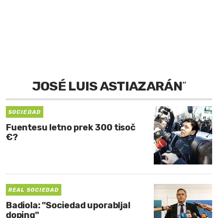
MOJ SANJ
JOSÉ LUIS ASTIAZARÁN
”
SOCIEDAD
Fuentesu letno prek 300 tisoč
€?
REAL SOCIEDAD
Badiola: ''Sociedad uporabljal
doping''