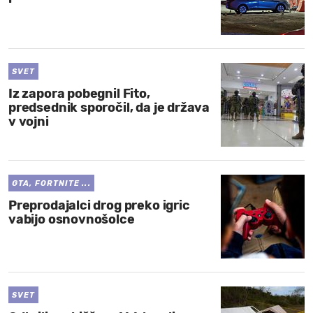
SVET
Iz zapora pobegnil Fito,
predsednik sporočil, da je država
v vojni
GTA, FORTNITE ...
Preprodajalci drog preko igric
vabijo osnovnošolce
SVET