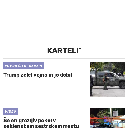
MOJ SANJ
KARTELI
”
POVRAČILNI UKREPI
Trump želel vojno in jo dobil
VIDEO
Še en grozljiv pokol v
peklenskem sestrskem mestu