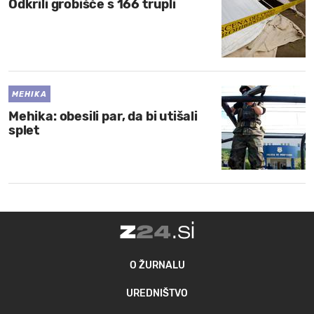
Odkrili grobišče s 166 trupli
MEHIKA
Mehika: obesili par, da bi utišali
splet
O ŽURNALU
UREDNIŠTVO