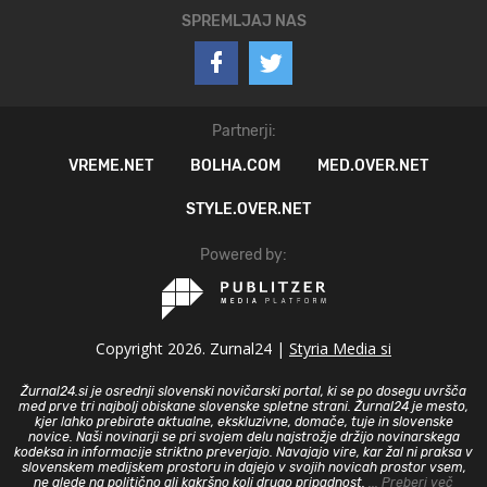
SPREMLJAJ NAS
Partnerji:
VREME.NET
BOLHA.COM
MED.OVER.NET
STYLE.OVER.NET
Powered by:
Copyright 2026. Zurnal24 |
Styria Media si
Žurnal24.si je osrednji slovenski novičarski portal, ki se po dosegu uvršča
med prve tri najbolj obiskane slovenske spletne strani. Žurnal24 je mesto,
kjer lahko prebirate aktualne, ekskluzivne, domače, tuje in slovenske
novice. Naši novinarji se pri svojem delu najstrožje držijo novinarskega
kodeksa in informacije striktno preverjajo. Navajajo vire, kar žal ni praksa v
slovenskem medijskem prostoru in dajejo v svojih novicah prostor vsem,
ne glede na politično ali kakršno koli drugo pripadnost.
... Preberi več