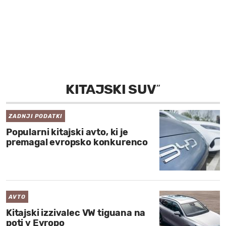
MOJ SANJ
KITAJSKI SUV
”
ZADNJI PODATKI
Popularni kitajski avto, ki je
premagal evropsko konkurenco
AVTO
Kitajski izzivalec VW tiguana na
poti v Evropo