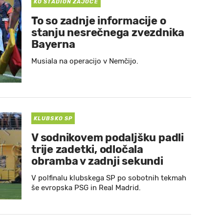
KO STADION ZAJOČE
To so zadnje informacije o
stanju nesrečnega zvezdnika
Bayerna
Musiala na operacijo v Nemčijo.
KLUBSKO SP
V sodnikovem podaljšku padli
trije zadetki, odločala
obramba v zadnji sekundi
V polfinalu klubskega SP po sobotnih tekmah
še evropska PSG in Real Madrid.