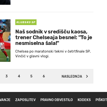
KLUBSKO SP
Naš sodnik v središču kaosa,
trener Chelseaja besnel: "To je
nesmiselna šala!"
Chelsea po maratonski tekmi v četrtfinale SP,
Vinčić v glavni vlogi.
3
4
5
6
NASLEDNJA
VANJE
ZAPOSLITEV
PRAVNO OBVESTILO
KODEKS
PIŠKOT