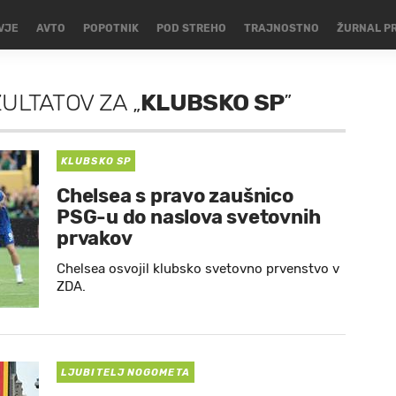
VJE
AVTO
POPOTNIK
POD STREHO
TRAJNOSTNO
ŽURNAL P
ZULTATOV
ZA
„
KLUBSKO SP
”
KLUBSKO SP
Chelsea s pravo zaušnico
PSG-u do naslova svetovnih
prvakov
Chelsea osvojil klubsko svetovno prvenstvo v
ZDA.
LJUBITELJ NOGOMETA