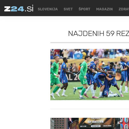
SLOVENIJA
SVET
ŠPORT
MAGAZIN
ZDRA
NAJDENIH
59 RE