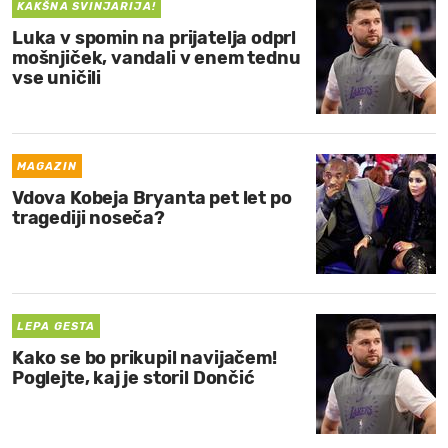
KAKŠNA SVINJARIJA!
Luka v spomin na prijatelja odprl
mošnjiček, vandali v enem tednu
vse uničili
MAGAZIN
Vdova Kobeja Bryanta pet let po
tragediji noseča?
LEPA GESTA
Kako se bo prikupil navijačem!
Poglejte, kaj je storil Dončić