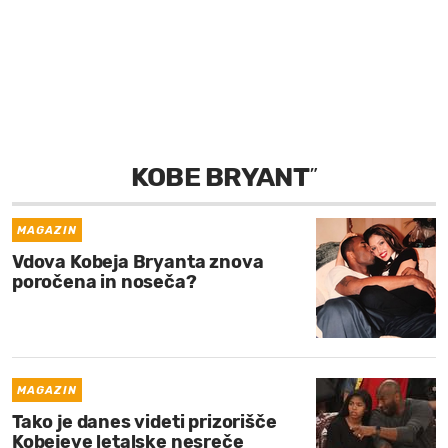
MOJ SANJ
KOBE BRYANT
”
MAGAZIN
Vdova Kobeja Bryanta znova
poročena in noseča?
MAGAZIN
Tako je danes videti prizorišče
Kobejeve letalske nesreče