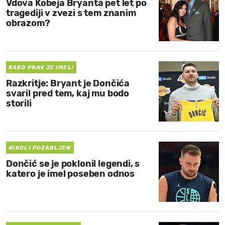
Vdova Kobeja Bryanta pet let po
tragediji v zvezi s tem znanim
obrazom?
KAKO PRAV JE IMEL!
Razkritje: Bryant je Dončića
svaril pred tem, kaj mu bodo
storili
NIKOLI POZABLJEN
Dončić se je poklonil legendi, s
katero je imel poseben odnos