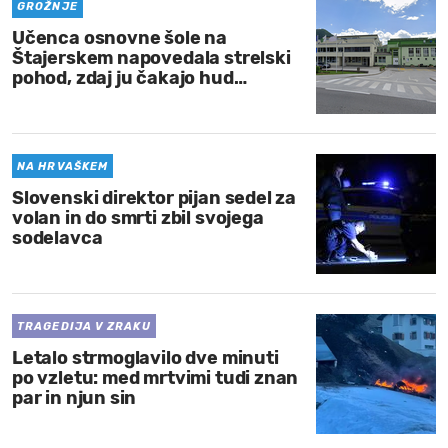
GROŽNJE
Učenca osnovne šole na
Štajerskem napovedala strelski
pohod, zdaj ju čakajo hud…
NA HRVAŠKEM
Slovenski direktor pijan sedel za
volan in do smrti zbil svojega
sodelavca
TRAGEDIJA V ZRAKU
Letalo strmoglavilo dve minuti
po vzletu: med mrtvimi tudi znan
par in njun sin