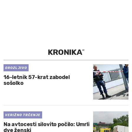
MOJ SANJ
KRONIKA
”
GROZLJIVO
16-letnik 57-krat zabodel
sošolko
VERIŽNO TRČENJE
Na avtocesti silovito počilo: Umrli
dve ženski