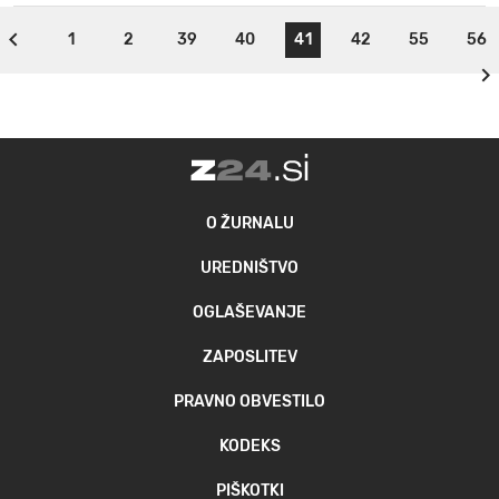
1
2
39
40
41
42
55
56
O ŽURNALU
UREDNIŠTVO
OGLAŠEVANJE
ZAPOSLITEV
PRAVNO OBVESTILO
KODEKS
PIŠKOTKI