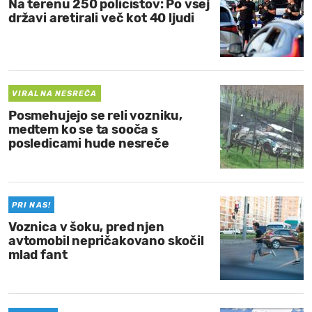
Na terenu 250 policistov: Po vsej
državi aretirali več kot 40 ljudi
VIRALNA NESREČA
Posmehujejo se reli vozniku,
medtem ko se ta sooča s
posledicami hude nesreče
PRI NAS!
Voznica v šoku, pred njen
avtomobil nepričakovano skočil
mlad fant