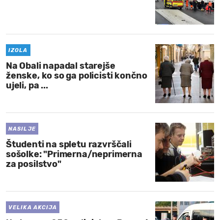
IZOLA
Na Obali napadal starejše
ženske, ko so ga policisti končno
ujeli, pa ...
NASILJE
Študenti na spletu razvrščali
sošolke: "Primerna/neprimerna
za posilstvo"
VELIKA AKCIJA