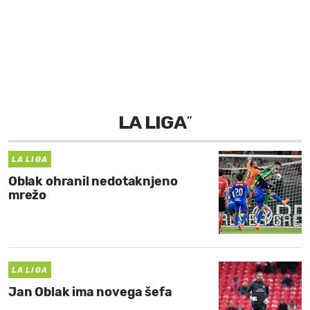
MOJ SANJ
LA LIGA
”
LA LIGA
Oblak ohranil nedotaknjeno
mrežo
LA LIGA
Jan Oblak ima novega šefa