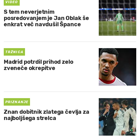
VIDEO
S tem neverjetnim
posredovanjem je Jan Oblak še
enkrat več navdušil Špance
TRŽNICA
Madrid potrdil prihod zelo
zveneče okrepitve
PRIZNANJE
Znan dobitnik zlatega čevlja za
najboljšega strelca