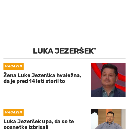
MOJ SANJ
LUKA JEZERŠEK
”
MAGAZIN
Žena Luke Jezerška hvaležna,
da je pred 14 leti storil to
MAGAZIN
Luka Jezeršek upa, da so te
posnetke izbrisali