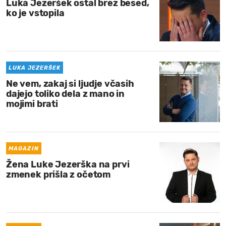
Luka Jezeršek ostal brez besed,
ko je vstopila
LUKA JEZERŠEK
Ne vem, zakaj si ljudje včasih
dajejo toliko dela z mano in
mojimi brati
MAGAZIN
Žena Luke Jezerška na prvi
zmenek prišla z očetom