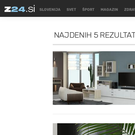
SLOVENIJA
SVET
ŠPORT
MAGAZIN
ZDRA
NAJDENIH
5 REZULTA