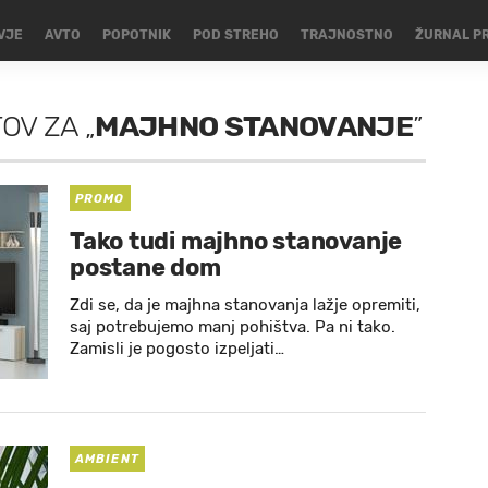
VJE
AVTO
POPOTNIK
POD STREHO
TRAJNOSTNO
ŽURNAL P
TOV
ZA
„
MAJHNO STANOVANJE
”
PROMO
Tako tudi majhno stanovanje
postane dom
Zdi se, da je majhna stanovanja lažje opremiti,
saj potrebujemo manj pohištva. Pa ni tako.
Zamisli je pogosto izpeljati…
AMBIENT