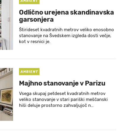
AMBIENT
Odlično urejena skandinavska
garsonjera
Štirideset kvadratnih metrov veliko enosobno
stanovanje na Švedskem izgleda dosti večje,
kot v resnici je.
AMBIENT
Majhno stanovanje v Parizu
Vsega skupaj petdeset kvadratnih metrov
veliko stanovanje v stari pariški meščanski
hiši deluje prostorno zahvaljujoč n…