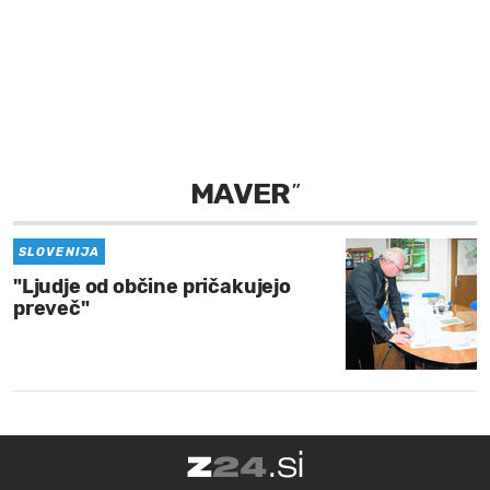
MOJ SANJ
MAVER
”
SLOVENIJA
"Ljudje od občine pričakujejo
preveč"