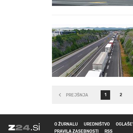
1
2
PREJŠNJA
O ŽURNALU
UREDNIŠTVO
OGLAŠE
PRAVILA ZASEBNOSTI
RSS