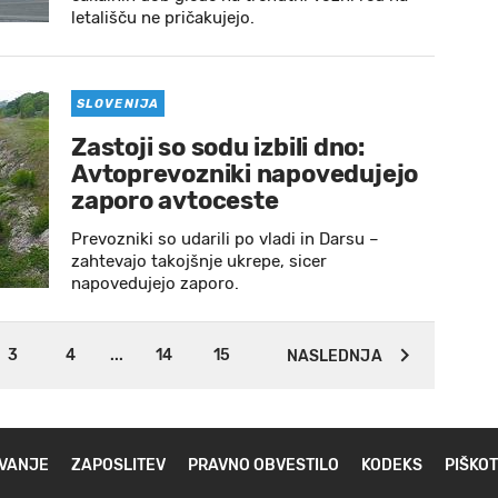
letališču ne pričakujejo.
SLOVENIJA
Zastoji so sodu izbili dno:
Avtoprevozniki napovedujejo
zaporo avtoceste
Prevozniki so udarili po vladi in Darsu –
zahtevajo takojšnje ukrepe, sicer
napovedujejo zaporo.
3
4
...
14
15
NASLEDNJA
VANJE
ZAPOSLITEV
PRAVNO OBVESTILO
KODEKS
PIŠKOT