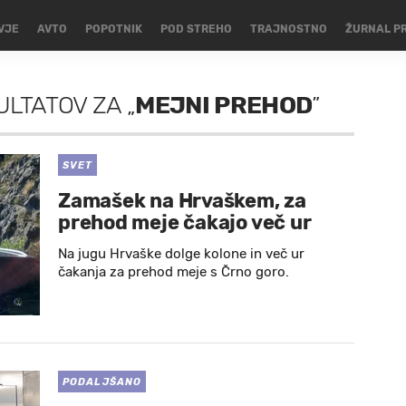
VJE
AVTO
POPOTNIK
POD STREHO
TRAJNOSTNO
ŽURNAL P
ULTATOV
ZA
„
MEJNI PREHOD
”
SVET
Zamašek na Hrvaškem, za
prehod meje čakajo več ur
Na jugu Hrvaške dolge kolone in več ur
čakanja za prehod meje s Črno goro.
PODALJŠANO