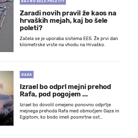
KAJ BO ŠELE POLETI?
Zaradi novih pravil že kaos na
hrvaških mejah, kaj bo šele
poleti?
Začela se je uporaba sistema EES. Že prvi dan
kilometrske vrste na vhodu na Hrvaško.
GAZA
Izrael bo odprl mejni prehod
Rafa, pod pogojem ...
Izrael bo dovolil omejeno ponovno odprtje
mejnega prehoda Rafa med območjem Gaze in
Egiptom, ko bodo imeli posmrtne ost…