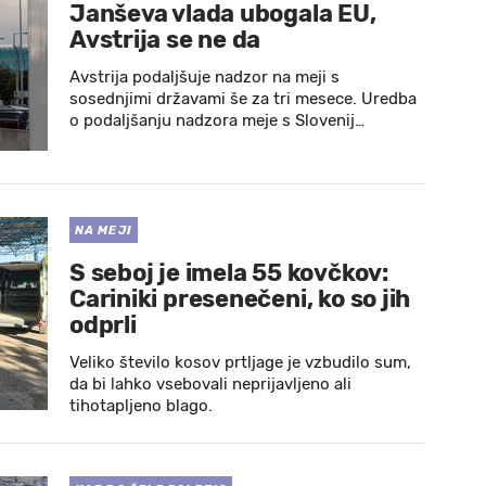
Janševa vlada ubogala EU,
Avstrija se ne da
Avstrija podaljšuje nadzor na meji s
sosednjimi državami še za tri mesece. Uredba
o podaljšanju nadzora meje s Slovenij…
NA MEJI
S seboj je imela 55 kovčkov:
Cariniki presenečeni, ko so jih
odprli
Veliko število kosov prtljage je vzbudilo sum,
da bi lahko vsebovali neprijavljeno ali
tihotapljeno blago.