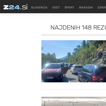
SLOVENIJA
SVET
ŠPORT
MAGAZIN
ZDRA
NAJDENIH
148 REZ