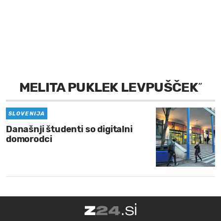
MOJ SANJ
MELITA PUKLEK LEVPUŠČEK
”
SLOVENIJA
Današnji študenti so digitalni
domorodci