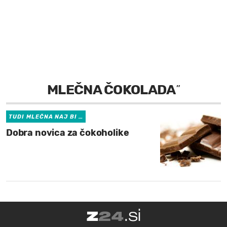
MOJ SANJ
MLEČNA ČOKOLADA
”
TUDI MLEČNA NAJ BI …
Dobra novica za čokoholike