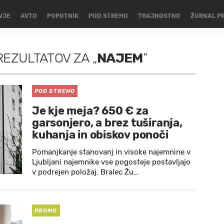
VJE
AVTO
POPOTNIK
POD STREHO
TRAJNOSTNO
ŽURNAL P
REZULTATOV
ZA
„
NAJEM
”
POD STREHO
Je kje meja? 650 € za
garsonjero, a brez tuširanja,
kuhanja in obiskov ponoči
Pomanjkanje stanovanj in visoke najemnine v
Ljubljani najemnike vse pogosteje postavljajo
v podrejen položaj. Bralec Žu…
PROMO