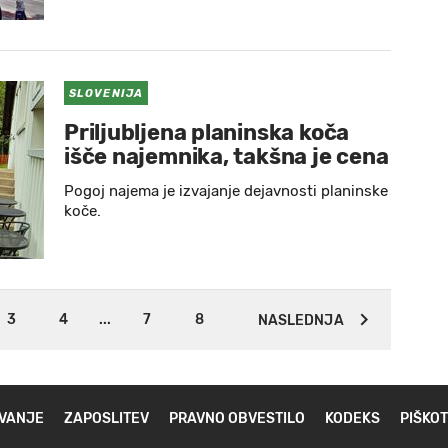
SLOVENIJA
Priljubljena planinska koča
išče najemnika, takšna je cena
Pogoj najema je izvajanje dejavnosti planinske
koče.
3
4
...
7
8
NASLEDNJA
VANJE
ZAPOSLITEV
PRAVNO OBVESTILO
KODEKS
PIŠKOT