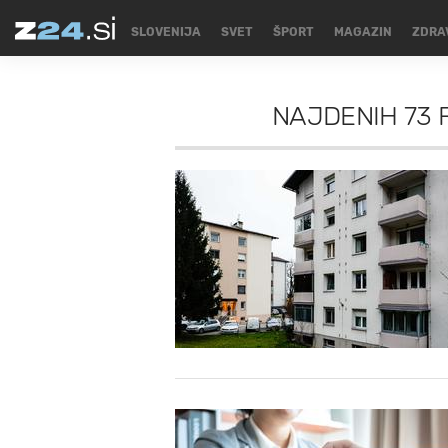
SLOVENIJA
SVET
ŠPORT
MAGAZIN
ZDRA
NAJDENIH
73 