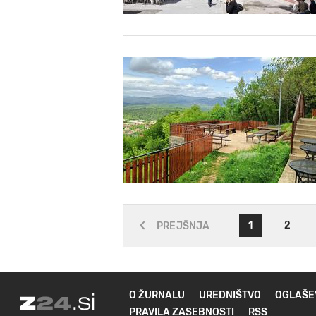
1
2
PREJŠNJA
O ŽURNALU
UREDNIŠTVO
OGLAŠE
PRAVILA ZASEBNOSTI
RSS