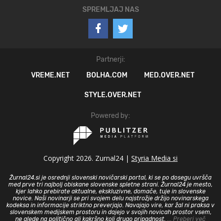
SPREMLJAJ NAS
Partnerji:
VREME.NET
BOLHA.COM
MED.OVER.NET
STYLE.OVER.NET
Powered by:
Copyright 2026. Zurnal24 |
Styria Media si
Žurnal24.si je osrednji slovenski novičarski portal, ki se po dosegu uvršča
med prve tri najbolj obiskane slovenske spletne strani. Žurnal24 je mesto,
kjer lahko prebirate aktualne, ekskluzivne, domače, tuje in slovenske
novice. Naši novinarji se pri svojem delu najstrožje držijo novinarskega
kodeksa in informacije striktno preverjajo. Navajajo vire, kar žal ni praksa v
slovenskem medijskem prostoru in dajejo v svojih novicah prostor vsem,
ne glede na politično ali kakršno koli drugo pripadnost.
... Preberi več