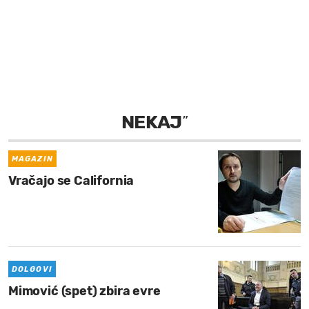
MOJ SANJ
NEKAJ
”
MAGAZIN
Vračajo se California
DOLGOVI
Mimović (spet) zbira evre