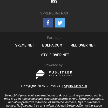
RSS
SPREMLJAJ NAS
Partnerji:
VREME.NET
BOLHA.COM
MED.OVER.NET
STYLE.OVER.NET
Powered by:
Copyright 2026. Zurnal24 |
Styria Media si
Žurnal24.si je osrednji slovenski novičarski portal, ki se po dosegu uvršča
med prve tri najbolj obiskane slovenske spletne strani. Žurnal24 je mesto,
kjer lahko prebirate aktualne, ekskluzivne, domače, tuje in slovenske
novice. Naši novinarji se pri svojem delu najstrožje držijo novinarskega