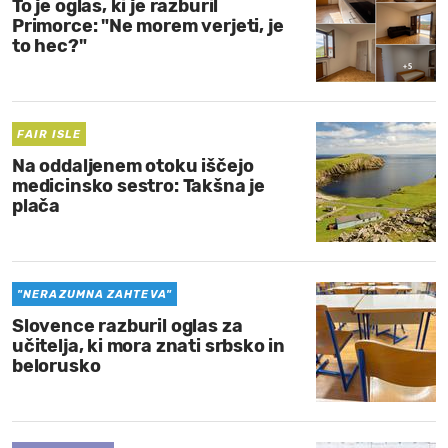
To je oglas, ki je razburil
Primorce: "Ne morem verjeti, je
to hec?"
FAIR ISLE
Na oddaljenem otoku iščejo
medicinsko sestro: Takšna je
plača
"NERAZUMNA ZAHTEVA"
Slovence razburil oglas za
učitelja, ki mora znati srbsko in
belorusko