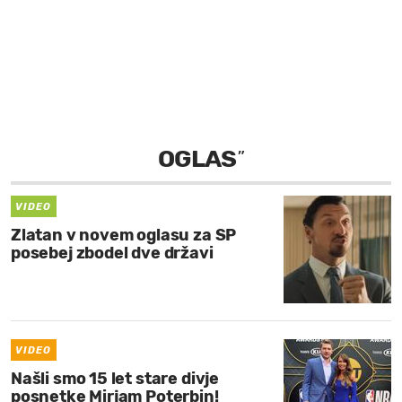
MOJ SANJ
OGLAS
”
VIDEO
Zlatan v novem oglasu za SP
posebej zbodel dve državi
VIDEO
Našli smo 15 let stare divje
posnetke Mirjam Poterbin!