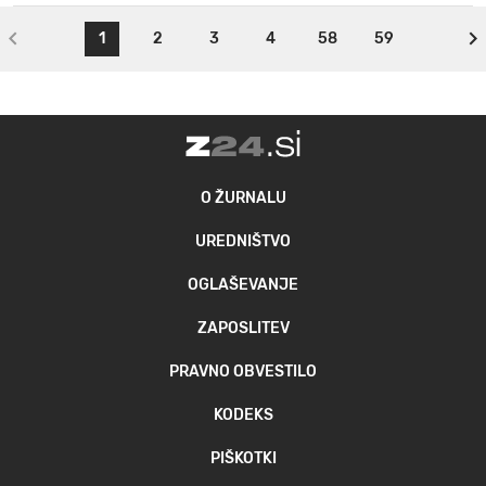
1
2
3
4
58
59
O ŽURNALU
UREDNIŠTVO
OGLAŠEVANJE
ZAPOSLITEV
PRAVNO OBVESTILO
KODEKS
PIŠKOTKI