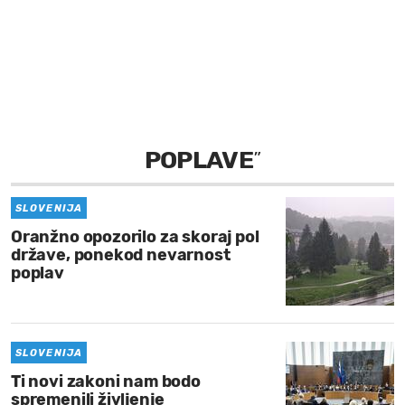
MOJ SANJ
POPLAVE
”
SLOVENIJA
Oranžno opozorilo za skoraj pol
države, ponekod nevarnost
poplav
SLOVENIJA
Ti novi zakoni nam bodo
spremenili življenje