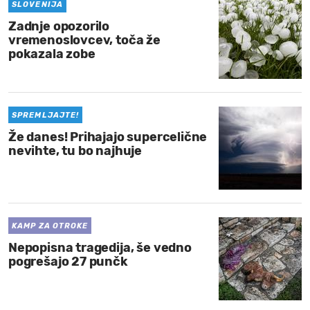
SLOVENIJA
Zadnje opozorilo
vremenoslovcev, toča že
pokazala zobe
SPREMLJAJTE!
Že danes! Prihajajo supercelične
nevihte, tu bo najhuje
KAMP ZA OTROKE
Nepopisna tragedija, še vedno
pogrešajo 27 punčk