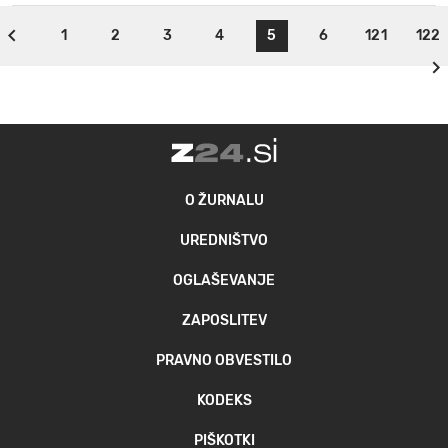
1
2
3
4
5
6
121
122
O ŽURNALU
UREDNIŠTVO
OGLAŠEVANJE
ZAPOSLITEV
PRAVNO OBVESTILO
KODEKS
PIŠKOTKI