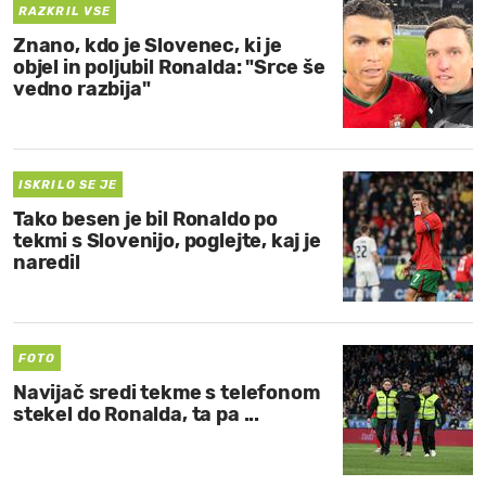
RAZKRIL VSE
Znano, kdo je Slovenec, ki je
objel in poljubil Ronalda: "Srce še
vedno razbija"
ISKRILO SE JE
Tako besen je bil Ronaldo po
tekmi s Slovenijo, poglejte, kaj je
naredil
FOTO
Navijač sredi tekme s telefonom
stekel do Ronalda, ta pa ...