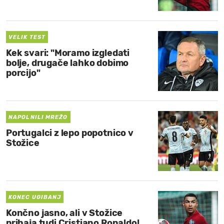
VELIK TEST
Kek svari: "Moramo izgledati
bolje, drugače lahko dobimo
porcijo"
NAPOLNILI MREŽO
Portugalci z lepo popotnico v
Stožice
KONEC UGIBANJ
Končno jasno, ali v Stožice
prihaja tudi Cristiano Ronaldo!