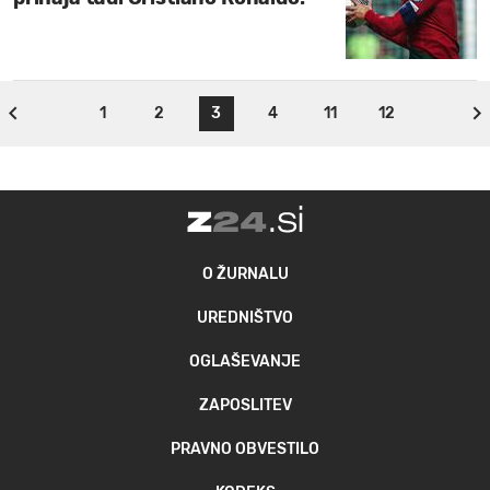
1
2
3
4
11
12
O ŽURNALU
UREDNIŠTVO
OGLAŠEVANJE
ZAPOSLITEV
PRAVNO OBVESTILO