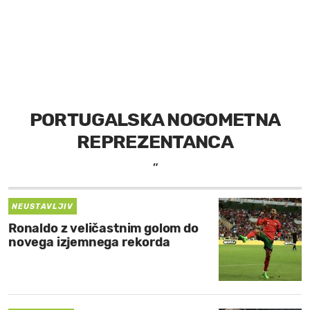
MOJ SANJ
PORTUGALSKA NOGOMETNA
REPREZENTANCA
”
NEUSTAVLJIV
Ronaldo z veličastnim golom do
novega izjemnega rekorda