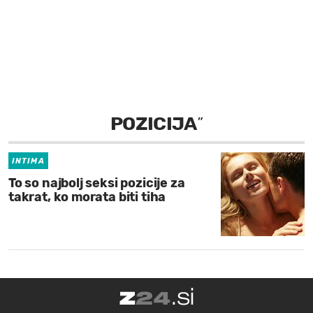
MOJ SANJ
POZICIJA
”
INTIMA
To so najbolj seksi pozicije za
takrat, ko morata biti tiha