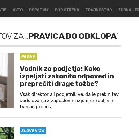
VJE
AVTO
POPOTNIK
POD STREHO
TRAJNOSTNO
ŽURNAL P
TOV
ZA
„
PRAVICA DO ODKLOPA
”
PROMO
Vodnik za podjetja: Kako
izpeljati zakonito odpoved in
preprečiti drage tožbe?
Vsak direktor ali podjetnik ve, da je prekinitev
sodelovanja z zaposlenim izjemno kočljiv in
tvegan proces.
SLOVENIJA