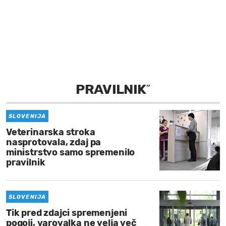
MOJ SANJ
PRAVILNIK
”
SLOVENIJA
Veterinarska stroka
nasprotovala, zdaj pa
ministrstvo samo spremenilo
pravilnik
SLOVENIJA
Tik pred zdajci spremenjeni
pogoji, varovalka ne velja več