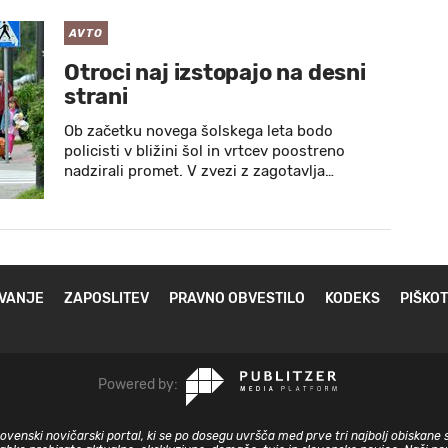
AVTO
Otroci naj izstopajo na desni
strani
Ob začetku novega šolskega leta bodo
policisti v bližini šol in vrtcev poostreno
nadzirali promet. V zvezi z zagotavlja…
VANJE
ZAPOSLITEV
PRAVNO OBVESTILO
KODEKS
PIŠKOT
Powered by:
slovenski novičarski portal, ki se po dosegu uvršča med prve tri najbolj obiskane 