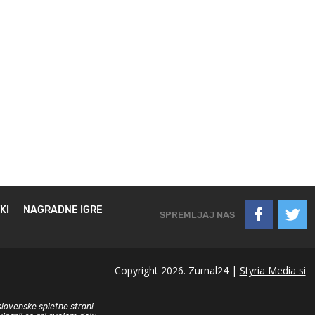
KI
NAGRADNE IGRE
SPREMLJAJ NAS
Copyright 2026. Zurnal24 |
Styria Media si
slovenske spletne strani.