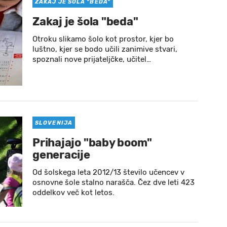
ZAKAJ JE ŠOLA "BEDA"
Zakaj je šola "beda"
Otroku slikamo šolo kot prostor, kjer bo
luštno, kjer se bodo učili zanimive stvari,
spoznali nove prijateljčke, učitel…
SLOVENIJA
Prihajajo "baby boom"
generacije
Od šolskega leta 2012/13 število učencev v
osnovne šole stalno narašča. Čez dve leti 423
oddelkov več kot letos.