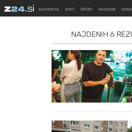
SLOVENIJA
SVET
ŠPORT
MAGAZIN
ZDRA
NAJDENIH
6 REZ