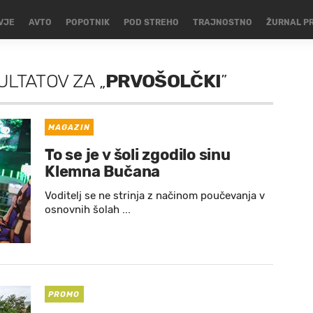
VJE
AVTO
POPOTNIK
POD STREHO
TRAJNOSTNO
ŽURNAL P
ULTATOV
ZA
„
PRVOŠOLČKI
”
MAGAZIN
To se je v šoli zgodilo sinu
Klemna Bučana
Voditelj se ne strinja z načinom poučevanja v
osnovnih šolah ...
PROMO