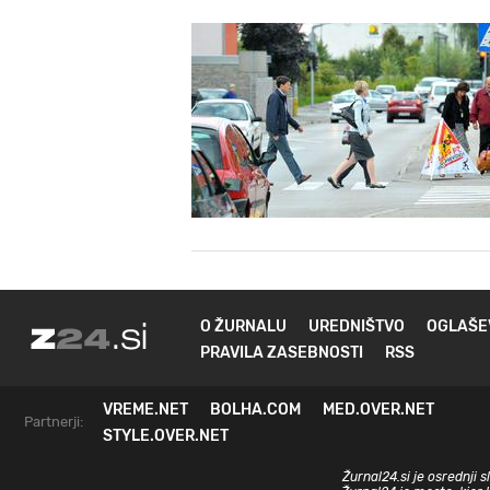
O ŽURNALU
UREDNIŠTVO
OGLAŠE
PRAVILA ZASEBNOSTI
RSS
VREME.NET
BOLHA.COM
MED.OVER.NET
Partnerji:
STYLE.OVER.NET
Žurnal24.si je osrednji 