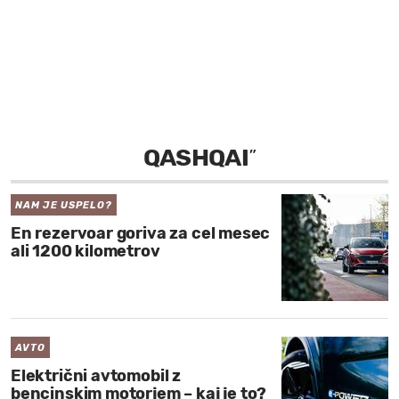
MOJ SANJ
QASHQAI
”
NAM JE USPELO?
En rezervoar goriva za cel mesec
ali 1200 kilometrov
AVTO
Električni avtomobil z
bencinskim motorjem – kaj je to?