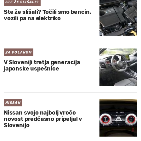
STE ŽE SLIŠALI?
Ste že slišali? Točili smo bencin,
vozili pa na elektriko
ZA VOLANOM
V Sloveniji tretja generacija
japonske uspešnice
NISSAN
Nissan svojo najbolj vročo
novost predčasno pripeljal v
Slovenijo