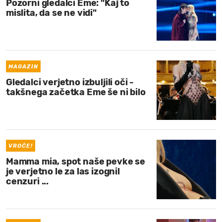
Pozorni gledalci Eme: "Kaj to
mislita, da se ne vidi"
MAGAZIN
Gledalci verjetno izbuljili oči -
takšnega začetka Eme še ni bilo
VROČE!
Mamma mia, spot naše pevke se
je verjetno le za las izognil
cenzuri ...