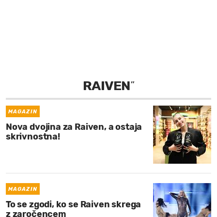
MOJ SANJ
RAIVEN
”
MAGAZIN
Nova dvojina za Raiven, a ostaja
skrivnostna!
MAGAZIN
To se zgodi, ko se Raiven skrega
z zaročencem