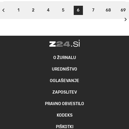
1
2
4
5
6
7
68
69
O ŽURNALU
UREDNIŠTVO
OGLAŠEVANJE
ZAPOSLITEV
PRAVNO OBVESTILO
KODEKS
PIŠKOTKI