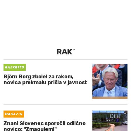
MOJ SANJ
RAK
”
RAZKRITO
Björn Borg zbolel za rakom,
novica prekmalu prišla v javnost
MAGAZIN
Znani Slovenec sporočil odlično
novico: "Zmagujem!"