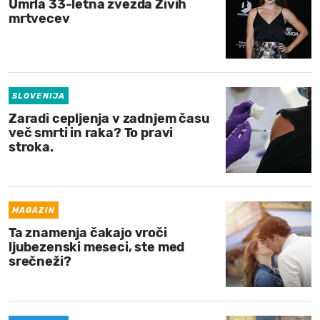
Umrla 33-letna zvezda Živih
mrtvecev
SLOVENIJA
Zaradi cepljenja v zadnjem času
več smrti in raka? To pravi
stroka.
MAGAZIN
Ta znamenja čakajo vroči
ljubezenski meseci, ste med
srečneži?