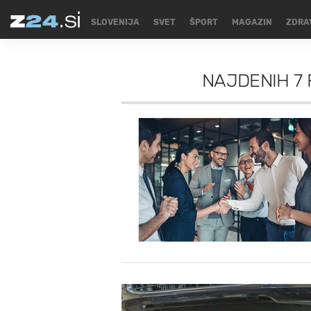
SLOVENIJA
SVET
ŠPORT
MAGAZIN
ZDRA
NAJDENIH
7 