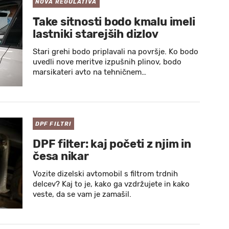
NOVA REGULATIVA
Take sitnosti bodo kmalu imeli
lastniki starejših dizlov
Stari grehi bodo priplavali na površje. Ko bodo
uvedli nove meritve izpušnih plinov, bodo
marsikateri avto na tehničnem…
DPF FILTRI
DPF filter: kaj početi z njim in
česa nikar
Vozite dizelski avtomobil s filtrom trdnih
delcev? Kaj to je, kako ga vzdržujete in kako
veste, da se vam je zamašil.