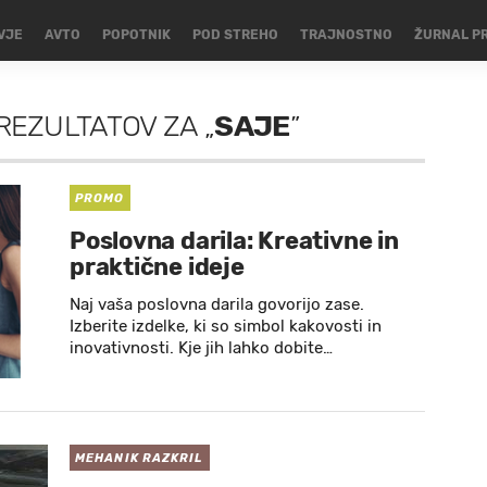
VJE
AVTO
POPOTNIK
POD STREHO
TRAJNOSTNO
ŽURNAL P
REZULTATOV
ZA
„
SAJE
”
PROMO
Poslovna darila: Kreativne in
praktične ideje
Naj vaša poslovna darila govorijo zase.
Izberite izdelke, ki so simbol kakovosti in
inovativnosti. Kje jih lahko dobite…
MEHANIK RAZKRIL