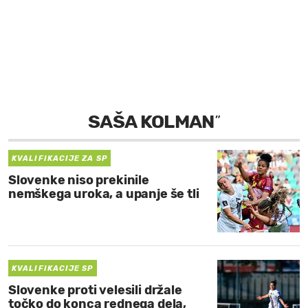
MOJ SANJ
SAŠA KOLMAN
”
KVALIFIKACIJE ZA SP
Slovenke niso prekinile
nemškega uroka, a upanje še tli
KVALIFIKACIJE SP
Slovenke proti velesili držale
točko do konca rednega dela,