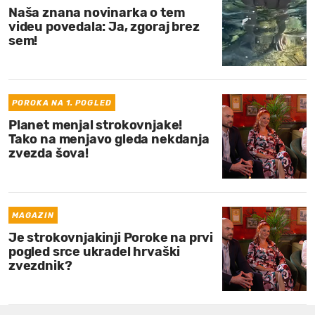
Naša znana novinarka o tem
videu povedala: Ja, zgoraj brez
sem!
POROKA NA 1. POGLED
Planet menjal strokovnjake!
Tako na menjavo gleda nekdanja
zvezda šova!
MAGAZIN
Je strokovnjakinji Poroke na prvi
pogled srce ukradel hrvaški
zvezdnik?