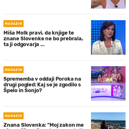
MOJ SANJ
MAGAZIN
Miša Molk pravi, da knjige te
znane Slovenke ne bo prebrala,
ta ji odgovarja ...
MAGAZIN
Sprememba v oddaji Poroka na
drugi pogled: Kaj se je zgodilo s
Špelo in Sonjo?
MAGAZIN
Znana Slovenka: "Moj zakon me