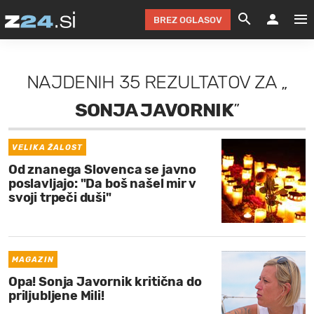
BREZ OGLASOV
GRADIMO &
OLIMPI
EKO 
INTE
T
SLOV
NAJDENIH
35 REZULTATOV
ZA
„
KOMENTARJ
FILM & G
NEPRE
AVTO 
NO
FI
SV
SONJA JAVORNIK
”
ČRNA 
KOMB
VARČ
AKT
KO
BI
ŠP
FESTIVAL ZA L
LEPOT
MOTO
NA 
NA
O
MAG
VELIKA ŽALOST
Od znanega Slovenca se javno
ODNOSI IN
ŽIVLJEN
IZ DR
KOLE
E-
ZDR
POGLEJ
poslavljajo: "Da boš našel mir v
svoji trpeči duši"
HOROSKOP IN
PRAVNI
ŠOFER
ZIMSK
PRE
AV
JOO
IN
POPO
POGLEJ
POGLEJ
POGLEJ
SEM 
POD S
POGLEJ
MAGAZIN
Opa! Sonja Javornik kritična do
TRAJN
POGLEJ
priljubljene Mili!
ŽURNAL P