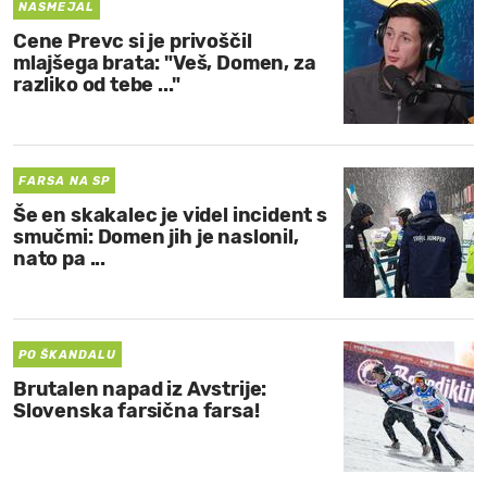
NASMEJAL
Cene Prevc si je privoščil
mlajšega brata: "Veš, Domen, za
razliko od tebe ..."
FARSA NA SP
Še en skakalec je videl incident s
smučmi: Domen jih je naslonil,
nato pa ...
PO ŠKANDALU
Brutalen napad iz Avstrije:
Slovenska farsična farsa!