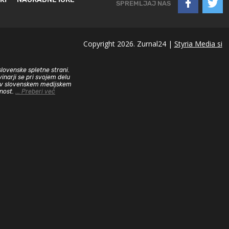
SPREMLJAJ NAS
Copyright 2026. Zurnal24 |
Styria Media si
slovenske spletne strani.
inarji se pri svojem delu
sa v slovenskem medijskem
dnost.
... Preberi več