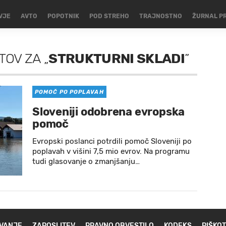
VJE
AVTO
POPOTNIK
POD STREHO
TRAJNOSTNO
ŽURNAL P
ATOV
ZA
„
STRUKTURNI SKLADI
”
POMOČ PO POPLAVAH
Sloveniji odobrena evropska
pomoč
Evropski poslanci potrdili pomoč Sloveniji po
poplavah v višini 7,5 mio evrov. Na programu
tudi glasovanje o zmanjšanju…
VANJE
ZAPOSLITEV
PRAVNO OBVESTILO
KODEKS
PIŠKOT