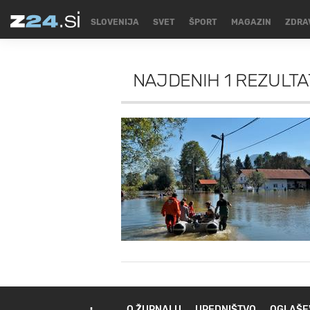
SLOVENIJA
SVET
ŠPORT
MAGAZIN
ZDRA
NAJDENIH
1 REZULT
O ŽURNALU
UREDNIŠTVO
OGLAŠE