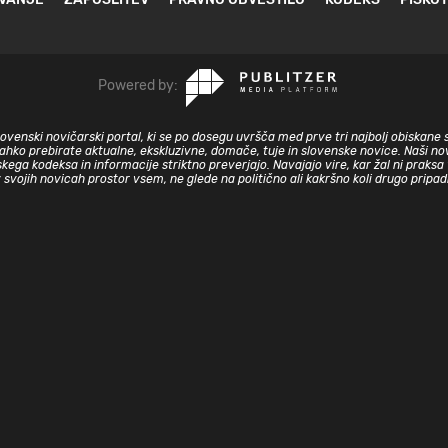
Powered by:
slovenski novičarski portal, ki se po dosegu uvršča med prve tri najbolj obiskane 
lahko prebirate aktualne, ekskluzivne, domače, tuje in slovenske novice. Naši nov
skega kodeksa in informacije striktno preverjajo. Navajajo vire, kar žal ni prak
v svojih novicah prostor vsem, ne glede na politično ali kakršno koli drugo pripa