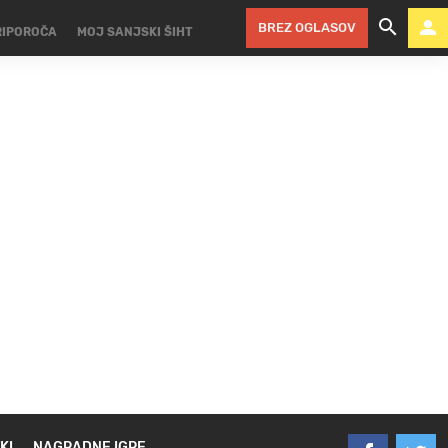
BREZ OGLASOV
RIPOROČA
MOJ SANJSKI ŠIHT
KI
NAGRADNE IGRE