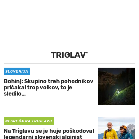
MOJ SANJ
TRIGLAV
”
SLOVENIJA
Bohinj: Skupino treh pohodnikov
pričakal trop volkov, to je
sledilo...
NESREČA NA TRIGLAVU
Na Triglavu se je huje poškodoval
legendarni slovenski alpinist