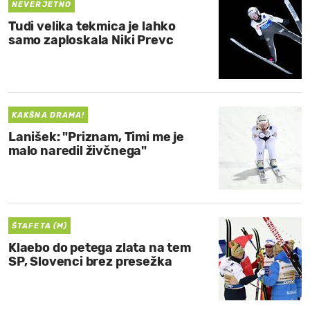
NEVERJETNO
Tudi velika tekmica je lahko
samo zaploskala Niki Prevc
KAKŠNA DRAMA!
Lanišek: "Priznam, Timi me je
malo naredil živčnega"
ŠTAFETA (M)
Klaebo do petega zlata na tem
SP, Slovenci brez presežka