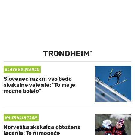
MOJ SANJ
TRONDHEIM
”
KLAVRNO STANJE
Slovenec razkril vso bedo
skakalne velesile: "To me je
močno bolelo"
NA TRHLIH TLEH
Norveška skakalca obtožena
laganja: To ni mogoče