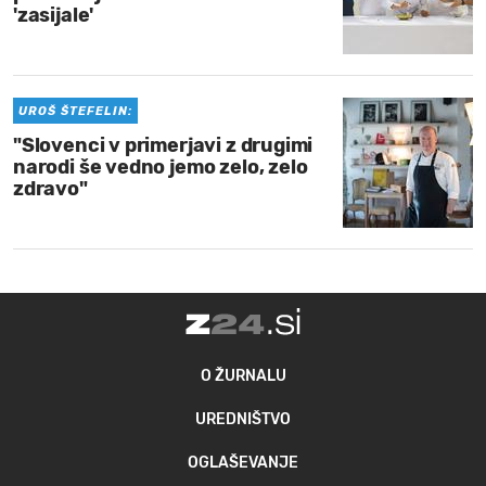
'zasijale'
UROŠ ŠTEFELIN:
"Slovenci v primerjavi z drugimi
narodi še vedno jemo zelo, zelo
zdravo"
O ŽURNALU
UREDNIŠTVO
OGLAŠEVANJE