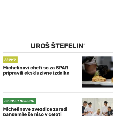
MOJ SANJ
UROŠ ŠTEFELIN
”
PROMO
Michelinovi chefi so za SPAR
pripravili ekskluzivne izdelke
PO DVEH MESECIH
Michelinove zvezdice zaradi
pandemije še niso v celoti