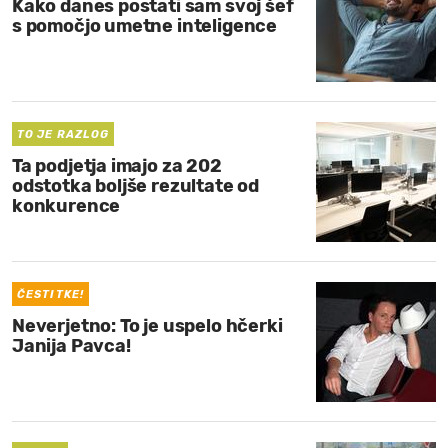
Kako danes postati sam svoj šef
s pomočjo umetne inteligence
TO JE RAZLOG
Ta podjetja imajo za 202
odstotka boljše rezultate od
konkurence
ČESTITKE!
Neverjetno: To je uspelo hčerki
Janija Pavca!