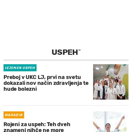
MOJ SANJ
USPEH
”
IZJEMEN USPEH
Preboj v UKC LJ, prvi na svetu
dokazali nov način zdravljenja te
hude bolezni
MAGAZIN
Rojeni za uspeh: Teh dveh
znamenj nihče ne more