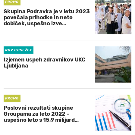
PROMO
Skupina Podravka je v letu 2023
povečala prihodke in neto
dobiček, uspešno izve…
NOV DOSEŽEK
Izjemen uspeh zdravnikov UKC
Ljubljana
PROMO
Poslovni rezultati skupine
Groupama za leto 2022 -
uspešno leto s 15,9 milijard…