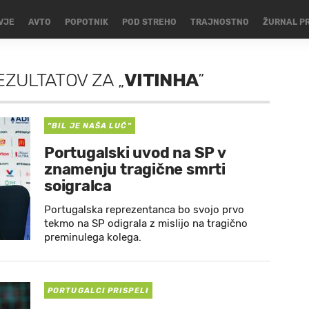
VJE
AVTO
POPOTNIK
POD STREHO
TRAJNOSTNO
ŽURNAL P
EZULTATOV
ZA
„
VITINHA
”
"BIL JE NAŠA LUČ"
Portugalski uvod na SP v
znamenju tragične smrti
soigralca
Portugalska reprezentanca bo svojo prvo
tekmo na SP odigrala z mislijo na tragično
preminulega kolega.
PORTUGALCI PRISPELI