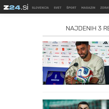
SLOVENIJA
SVET
ŠPORT
MAGAZIN
ZDRA
NAJDENIH
3 R