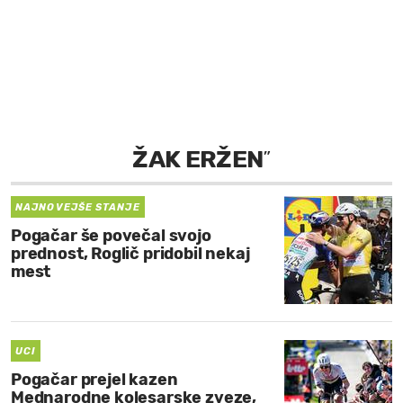
MOJ SANJ
ŽAK ERŽEN
”
NAJNOVEJŠE STANJE
Pogačar še povečal svojo
prednost, Roglič pridobil nekaj
mest
UCI
Pogačar prejel kazen
Mednarodne kolesarske zveze,