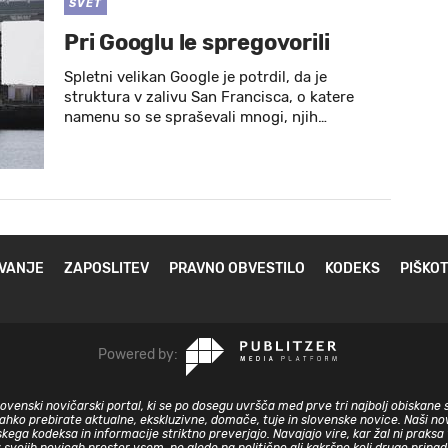
SVET
Pri Googlu le spregovorili
Spletni velikan Google je potrdil, da je
struktura v zalivu San Francisca, o katere
namenu so se spraševali mnogi, njih…
VANJE
ZAPOSLITEV
PRAVNO OBVESTILO
KODEKS
PIŠKOT
Powered by:
slovenski novičarski portal, ki se po dosegu uvršča med prve tri najbolj obiskane 
lahko prebirate aktualne, ekskluzivne, domače, tuje in slovenske novice. Naši nov
skega kodeksa in informacije striktno preverjajo. Navajajo vire, kar žal ni prak