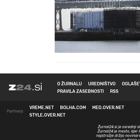
O ŽURNALU
UREDNIŠTVO
OGLAŠE
PRAVILA ZASEBNOSTI
RSS
VREME.NET
BOLHA.COM
MED.OVER.NET
Partnerji:
STYLE.OVER.NET
Žurnal24.si je osrednji 
Žurnal24 je mesto, kjer 
najstrožje držijo novinar