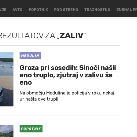
VJE
AVTO
POPOTNIK
POD STREHO
TRAJNOSTNO
ŽURNAL P
REZULTATOV
ZA
„
ZALIV
”
MEDULIN
Groza pri sosedih: Sinoči našli
eno truplo, zjutraj v zalivu še
eno
Na območju Medulina je policija v roku nekaj
ur našla dve trupli.
POPOTNIK