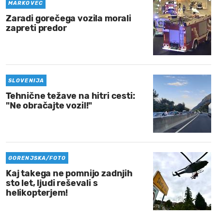
MARKOVEC
Zaradi gorečega vozila morali
zapreti predor
SLOVENIJA
Tehnične težave na hitri cesti:
"Ne obračajte vozil!"
GORENJSKA/FOTO
Kaj takega ne pomnijo zadnjih
sto let, ljudi reševali s
helikopterjem!