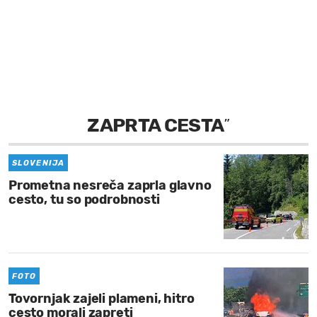
MOJ SANJ
ZAPRTA CESTA
”
SLOVENIJA
Prometna nesreča zaprla glavno
cesto, tu so podrobnosti
FOTO
Tovornjak zajeli plameni, hitro
cesto morali zapreti