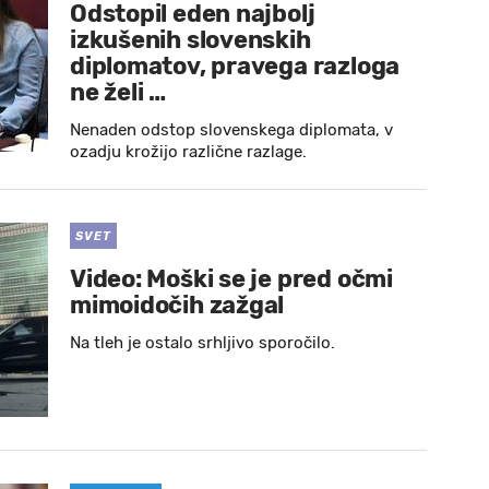
Odstopil eden najbolj
izkušenih slovenskih
diplomatov, pravega razloga
ne želi …
Nenaden odstop slovenskega diplomata, v
ozadju krožijo različne razlage.
SVET
Video: Moški se je pred očmi
mimoidočih zažgal
Na tleh je ostalo srhljivo sporočilo.