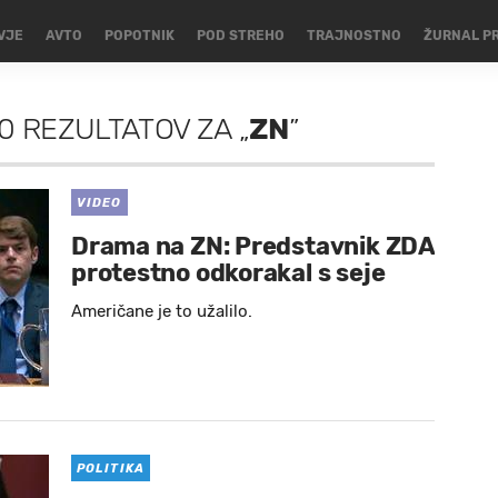
VJE
AVTO
POPOTNIK
POD STREHO
TRAJNOSTNO
ŽURNAL P
0 REZULTATOV
ZA
„
ZN
”
VIDEO
Drama na ZN: Predstavnik ZDA
protestno odkorakal s seje
Američane je to užalilo.
POLITIKA