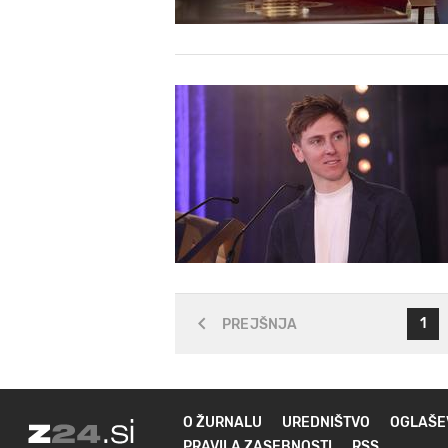
1
PREJŠNJA
O ŽURNALU
UREDNIŠTVO
OGLAŠE
PRAVILA ZASEBNOSTI
RSS