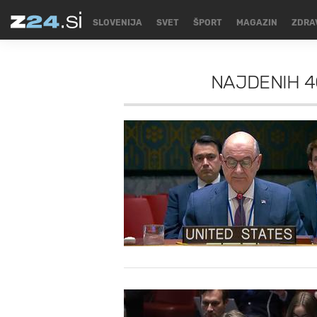
SLOVENIJA
SVET
ŠPORT
MAGAZIN
ZDRA
NAJDENIH
4