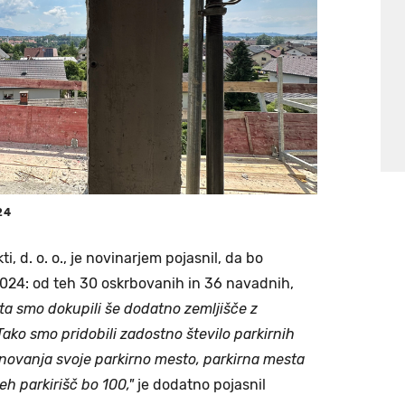
24
ti, d. o. o., je novinarjem pojasnil, da bo
2024: od teh 30 oskrbovanih in 36 navadnih,
kta smo dokupili še dodatno zemljišče z
Tako smo pridobili zadostno število parkirnih
anovanja svoje parkirno mesto, parkirna mesta
eh parkirišč bo 100,"
je dodatno pojasnil