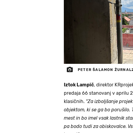
PETER ŠALAMON ŽURNAL
Iztok Lampič
, direktor KRprojek
predaja 66 stanovanj v aprilu 
klasičnih.
"Za izboljšanje proje
objektom, ki se ga bo porušilo. 
mest in bo imel vsak lastnik st
pa bodo tudi za obiskovalce. Vs