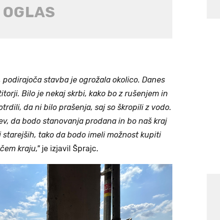
 podirajoča stavba je ogrožala okolico. Danes
itorji. Bilo je nekaj skrbi, kako bo z rušenjem in
rdili, da ni bilo prašenja, saj so škropili z vodo.
ev, da bodo stanovanja prodana in bo naš kraj
aj starejših, tako da bodo imeli možnost kupiti
čem kraju,"
je izjavil Šprajc.