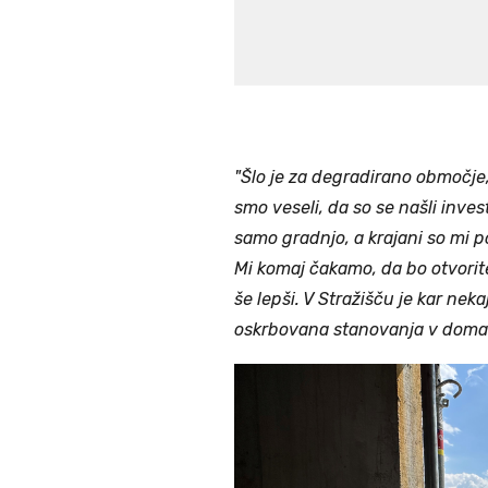
"Šlo je za degradirano območje,
smo veseli, da so se našli invest
samo gradnjo, a krajani so mi pot
Mi komaj čakamo, da bo otvorit
še lepši. V Stražišču je kar nek
oskrbovana stanovanja v doma