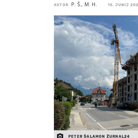
P. Š., M. H.
AVTOR
15. JUNIJ 20
PETER ŠALAMON ŽURNAL24