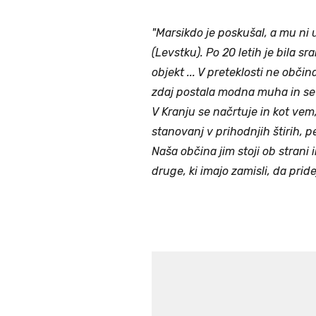
"Marsikdo je poskušal, a mu ni
(Levstku). Po 20 letih je bila s
objekt ... V preteklosti ne občin
zdaj postala modna muha in se d
V Kranju se načrtuje in kot vem,
stanovanj v prihodnjih štirih, p
Naša občina jim stoji ob strani i
druge, ki imajo zamisli, da pride