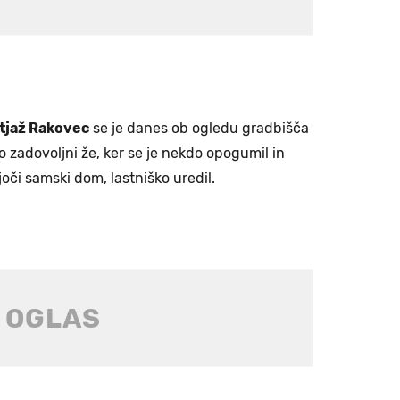
tjaž Rakovec
se je danes ob ogledu gradbišča
lo zadovoljni že, ker se je nekdo opogumil in
oči samski dom, lastniško uredil.