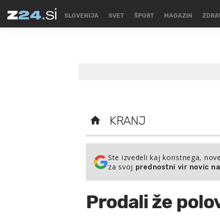
SLOVENIJA
SVET
ŠPORT
MAGAZIN
ZDRA
KRANJ
Ste izvedeli kaj koristnega, nov
za svoj
prednostni vir novic n
Prodali že polo