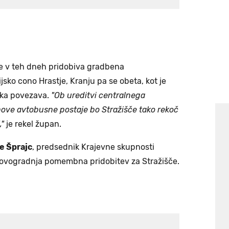
 se v teh dneh pridobiva gradbena
sko cono Hrastje, Kranju pa se obeta, kot je
ška povezava.
"Ob ureditvi centralnega
ove avtobusne postaje bo Stražišče tako rekoč
,"
je rekel župan.
e Šprajc
, predsednik Krajevne skupnosti
 je novogradnja pomembna pridobitev za Stražišče.