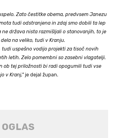
 uspelo. Zato čestitke obema, predvsem Janezu
ramota tudi odstranjena in zdaj smo dobili ta lep
a ne država nista razmišljali o stanovanjih, to je
ela na veliko, tudi v Kranju.
 tudi uspešno vodijo projekti za tisoč novih
etih letih. Zelo pomembni so zasebni vlagatelji.
n ob tej priložnosti bi radi opogumili tudi vse
jo v Kranj,"
je dejal župan.