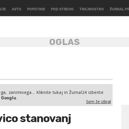
VJE
AVTO
POPOTNIK
POD STREHO
TRAJNOSTNO
ŽURNAL P
ega, zanimivega… Kliknite tukaj in Žurnal24 izberite
.
a Googlu
Sem že izbral
vico stanovanj