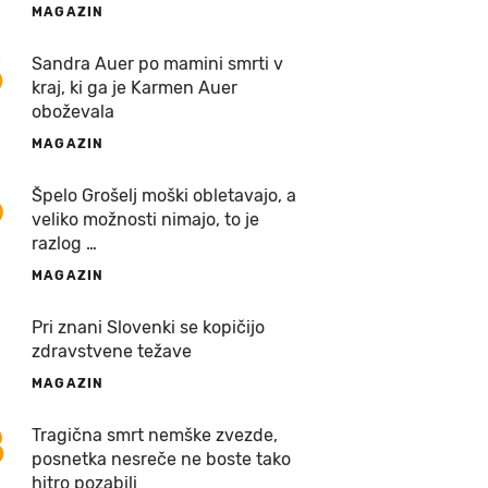
MAGAZIN
5
Sandra Auer po mamini smrti v
kraj, ki ga je Karmen Auer
oboževala
MAGAZIN
6
Špelo Grošelj moški obletavajo, a
veliko možnosti nimajo, to je
razlog …
MAGAZIN
7
Pri znani Slovenki se kopičijo
zdravstvene težave
MAGAZIN
8
Tragična smrt nemške zvezde,
posnetka nesreče ne boste tako
hitro pozabili