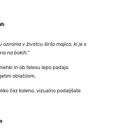
uh
oziroma v životcu širšo majico, ki je s
na na bokih.”
o mehki in ob telesu lepo padajo.
jetim oblačilom.
oliko čez koleno, vizualno podaljšate
o