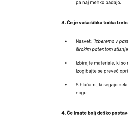
pa naj mehko padajo.
3. Če je vaša šibka točka treb
Nasvet:
“Izberemo v pasu 
širokim patentom stisnje
Izbirajte materiale, ki s
Izogibajte se preveč opri
S hlačami, ki segajo nek
noge.
4. Če imate bolj deško postav