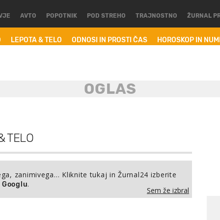
VJE
AVTO
POPOTNIK
POD STREHO
TRAJNOSTNO
ŽURNAL P
O
LEPOTA & TELO
ODNOSI IN PROSTI ČAS
HOROSKOP IN NU
& TELO
ega, zanimivega… Kliknite tukaj in Žurnal24 izberite
.
a Googlu
Sem že izbral