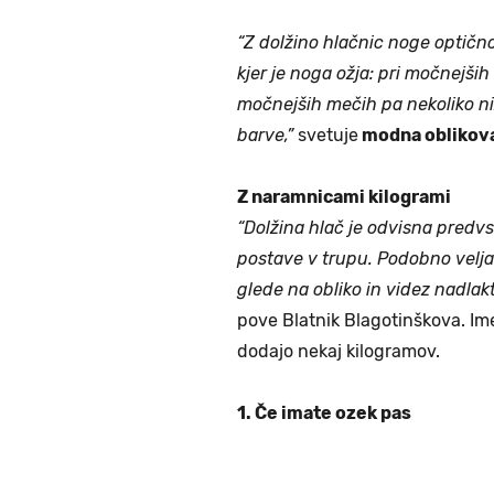
“Z dolžino hlačnic noge optično
kjer je noga ožja: pri močnejših
močnejših mečih pa nekoliko ni
barve,”
svetuje
modna oblikova
Z naramnicami kilogrami
“Dolžina hlač je odvisna predvs
postave v trupu. Podobno velja
glede na obliko in videz nadlak
pove Blatnik Blagotinškova. Im
dodajo nekaj kilogramov.
1. Če imate ozek pas