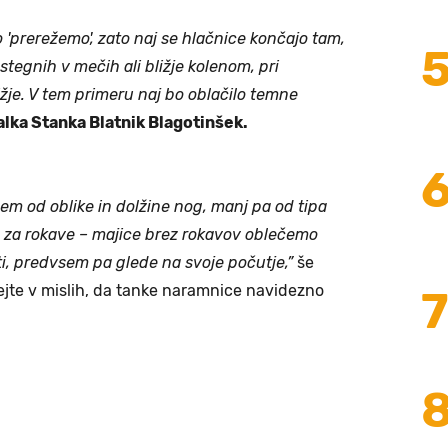
 'prerežemo', zato naj se hlačnice končajo tam,
 stegnih v mečih ali bližje kolenom, pri
žje. V tem primeru naj bo oblačilo temne
lka Stanka Blatnik Blagotinšek.
em od oblike in dolžine nog, manj pa od tipa
 za rokave – majice brez rokavov oblečemo
ti, predvsem pa glede na svoje počutje,”
še
ejte v mislih, da tanke naramnice navidezno