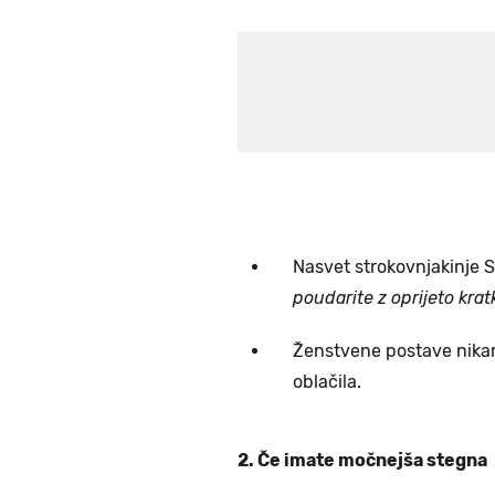
Nasvet strokovnjakinje S
poudarite z oprijeto kratk
Ženstvene postave nikar n
oblačila.
2. Če imate močnejša stegna