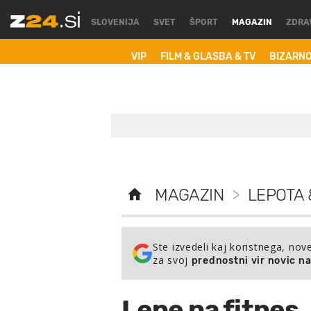
SLOVENIJA
SVET
ŠPORT
MAGAZIN
ZDRA
VIP
FILM & GLASBA & TV
BIZARN
MAGAZIN
>
LEPOTA 
Ste izvedeli kaj koristnega, nov
za svoj
prednostni vir novic n
Lepe na fitnes