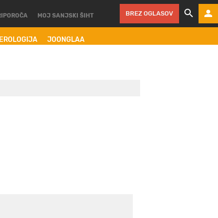
BREZ OGLASOV
RIPOROČA
MOJ SANJSKI ŠIHT
MEROLOGIJA
JOONGLAA