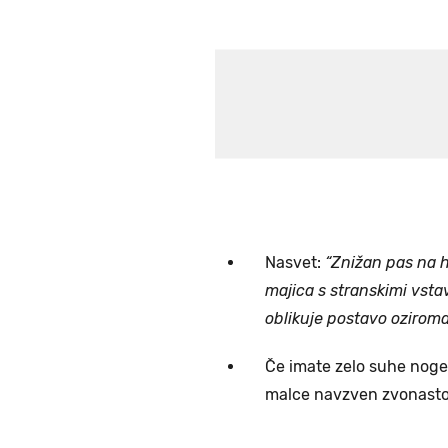
Nasvet:
“Znižan pas na h
majica s stranskimi vsta
oblikuje postavo oziroma
Če imate zelo suhe noge,
malce navzven zvonasto