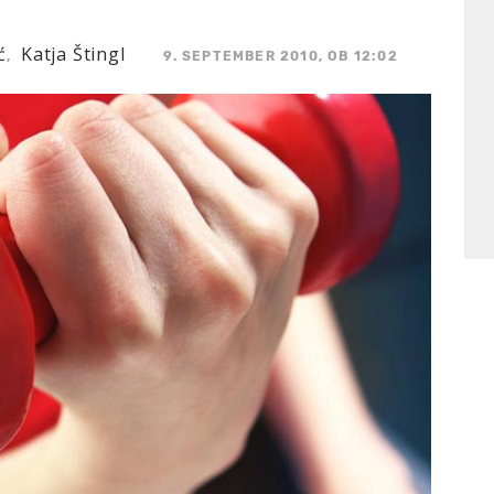
ć
Katja Štingl
,
9. SEPTEMBER 2010, OB 12:02