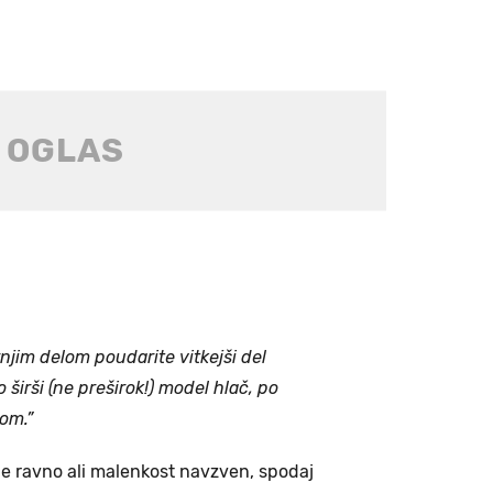
njim delom poudarite vitkejši del
 širši (ne preširok!) model hlač, po
om.”
ne ravno ali malenkost navzven, spodaj