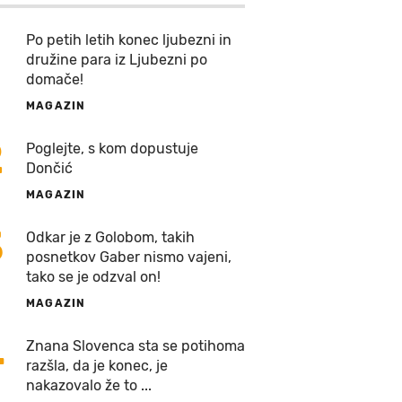
Po petih letih konec ljubezni in
družine para iz Ljubezni po
domače!
MAGAZIN
2
Poglejte, s kom dopustuje
Dončić
MAGAZIN
3
Odkar je z Golobom, takih
posnetkov Gaber nismo vajeni,
tako se je odzval on!
MAGAZIN
4
Znana Slovenca sta se potihoma
razšla, da je konec, je
nakazovalo že to ...