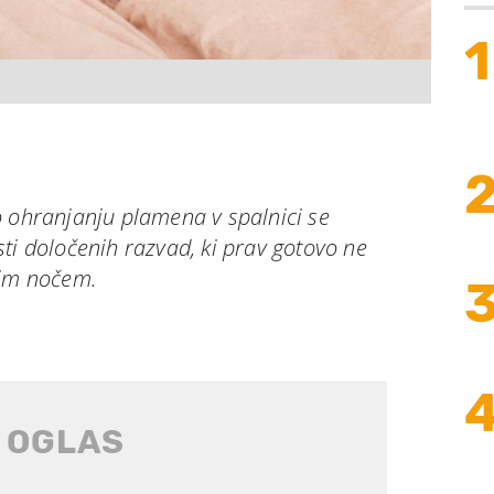
1
o ohranjanju plamena v spalnici se
ti določenih razvad, ki prav gotovo ne
nim nočem.