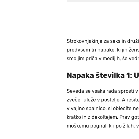
Strokovnjakinja za seks in dru
predvsem tri napake, ki jih žen
smo jim priča v medijih, še ved
Napaka številka 1: 
Seveda se vsaka rada sprosti v
zvečer uleže v posteljo. A rešite
v vajino spalnico, si oblecite n
kratko in z dekoltejem. Prav g
moškemu pognali kri po žilah, vi