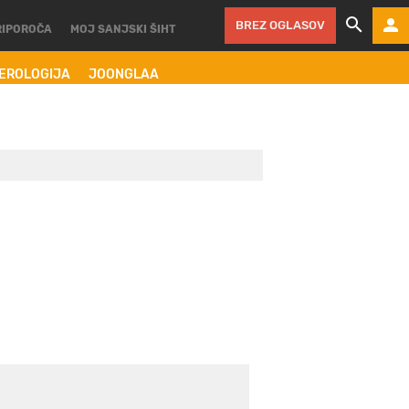
BREZ OGLASOV
RIPOROČA
MOJ SANJSKI ŠIHT
MEROLOGIJA
JOONGLAA