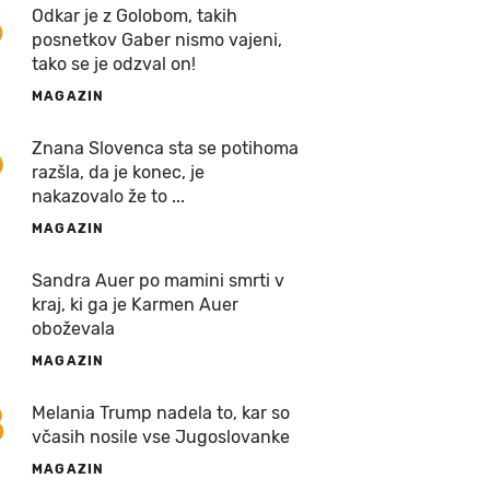
5
Odkar je z Golobom, takih
posnetkov Gaber nismo vajeni,
tako se je odzval on!
MAGAZIN
6
Znana Slovenca sta se potihoma
razšla, da je konec, je
nakazovalo že to ...
MAGAZIN
7
Sandra Auer po mamini smrti v
kraj, ki ga je Karmen Auer
oboževala
MAGAZIN
8
Melania Trump nadela to, kar so
včasih nosile vse Jugoslovanke
MAGAZIN