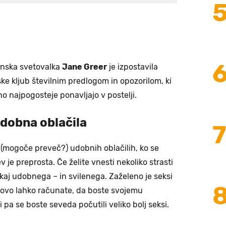
žinska svetovalka
Jane Greer
je izpostavila
ske kljub številnim predlogom in opozorilom, ki
no najpogosteje ponavljajo v postelji.
Udobna oblačila
 (mogoče preveč?) udobnih oblačilih, ko se
v je preprosta. Če želite vnesti nekoliko strasti
ekaj udobnega – in svilenega. Zaželeno je seksi
otovo lahko računate, da boste svojemu
 pa se boste seveda počutili veliko bolj seksi.