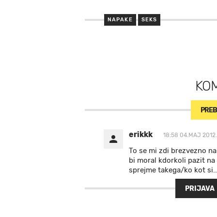
NAPAKE
SEKS
KO
PREB
erikkk
18:58 04.MAJ 2012.
To se mi zdi brezvezno nakl
bi moral kdorkoli pazit na 
sprejme takega/ko kot si..
PRIJAVA