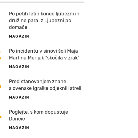
Po petih letih konec ljubezni in
družine para iz Ljubezni po
domače!
MAGAZIN
2
Po incidentu v sinovi šoli Maja
Martina Merljak "skočila v zrak"
MAGAZIN
3
Pred stanovanjem znane
slovenske igralke odjeknili streli
MAGAZIN
4
Poglejte, s kom dopustuje
Dončić
MAGAZIN