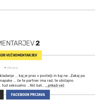
MENTARJEV
2
ERI VEČ
KOMENTARJEV
PRIJAVI
adanje ... kaj je prav v postelji in kaj ne...Zakaj pa
napake ... če te partner ima rad, te običajno
. tud seksualno ...Nič bat
…
...prikaži več
FACEBOOK PRIJAVA