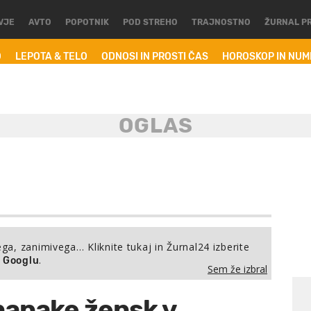
VJE
AVTO
POPOTNIK
POD STREHO
TRAJNOSTNO
ŽURNAL P
O
LEPOTA & TELO
ODNOSI IN PROSTI ČAS
HOROSKOP IN NU
ega, zanimivega… Kliknite tukaj in Žurnal24 izberite
.
a Googlu
Sem že izbral
napake žensk v