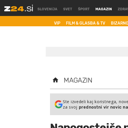
SLOVENIJA
SVET
ŠPORT
MAGAZIN
ZDRA
VIP
FILM & GLASBA & TV
BIZARN
MAGAZIN
Ste izvedeli kaj koristnega, nov
za svoj
prednostni vir novic n
Napogostejše 