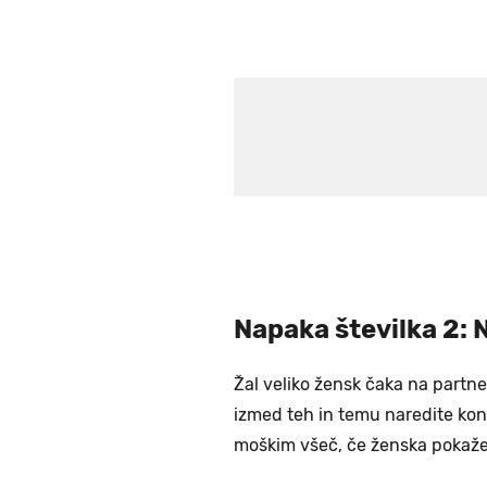
Napaka številka 2:
Žal veliko žensk čaka na partne
izmed teh in temu naredite kone
moškim všeč, če ženska pokaže ž