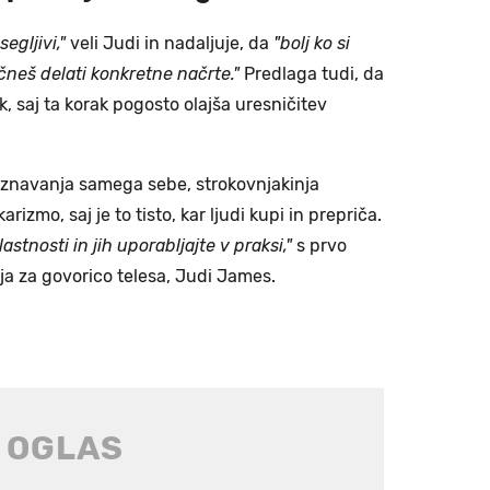
segljivi,"
veli Judi in nadaljuje, da
"bolj ko si
čneš delati konkretne načrte."
Predlaga tudi, da
k, saj ta korak pogosto olajša uresničitev
znavanja samega sebe, strokovnjakinja
izmo, saj je to tisto, kar ljudi kupi in prepriča.
astnosti in jih uporabljajte v praksi,"
s prvo
nja za govorico telesa, Judi James.