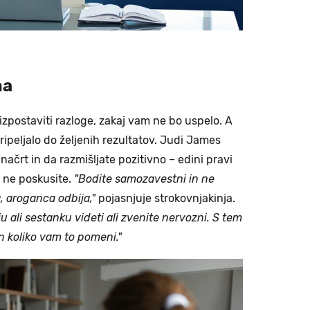
ha
 izpostaviti razloge, zakaj vam ne bo uspelo. A
ripeljalo do željenih rezultatov. Judi James
načrt in da razmišljate pozitivno – edini pravi
 ne poskusite.
"Bodite samozavestni in ne
, aroganca odbija,"
pojasnjuje strokovnjakinja.
u ali sestanku videti ali zvenite nervozni. S tem
n koliko vam to pomeni."