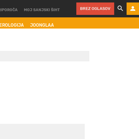
BREZ OGLASOV
RIPOROČA
MOJ SANJSKI ŠIHT
MEROLOGIJA
JOONGLAA