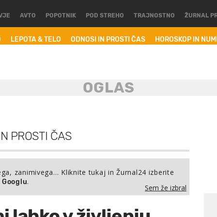
VJE
AVTO
POPOTNIK
POD STREHO
TRAJNOSTNO
ŽURNAL P
O
LEPOTA & TELO
ODNOSI IN PROSTI ČAS
HOROSKOP IN NU
IN PROSTI ČAS
ega, zanimivega… Kliknite tukaj in Žurnal24 izberite
.
a Googlu
Sem že izbral
i lahko v življenju