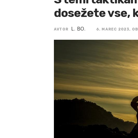
dosežete vse, k
L. BO.
AVTOR
6. MAREC 2023, OB