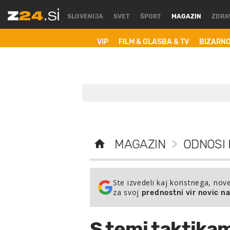
SLOVENIJA
SVET
ŠPORT
MAGAZIN
ZDRA
VIP
FILM & GLASBA & TV
BIZARN
MAGAZIN
>
ODNOSI 
Ste izvedeli kaj koristnega, nov
za svoj
prednostni vir novic n
S temi taktikam