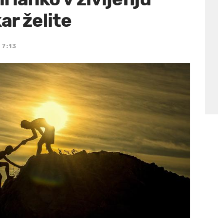
ar želite
 7:13