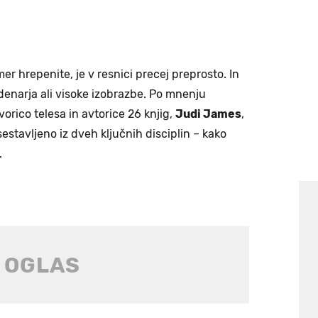
čemer hrepenite, je v resnici precej preprosto. In
 denarja ali visoke izobrazbe. Po mnenju
orico telesa in avtorice 26 knjig,
Judi James
,
 sestavljeno iz dveh ključnih disciplin – kako
.