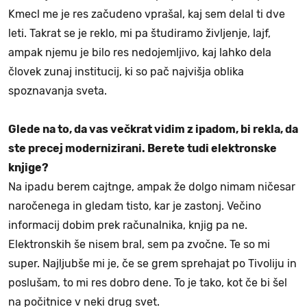
Kmecl me je res začudeno vprašal, kaj sem delal ti dve
leti. Takrat se je reklo, mi pa študiramo življenje, lajf,
ampak njemu je bilo res nedojemljivo, kaj lahko dela
človek zunaj institucij, ki so pač najvišja oblika
spoznavanja sveta.
Glede na to, da vas večkrat vidim z ipadom, bi rekla, da
ste precej modernizirani. Berete tudi elektronske
knjige?
Na ipadu berem cajtnge, ampak že dolgo nimam ničesar
naročenega in gledam tisto, kar je zastonj. Večino
informacij dobim prek računalnika, knjig pa ne.
Elektronskih še nisem bral, sem pa zvočne. Te so mi
super. Najljubše mi je, če se grem sprehajat po Tivoliju in
poslušam, to mi res dobro dene. To je tako, kot če bi šel
na počitnice v neki drug svet.