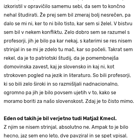
izkoristil v opravičilo samemu sebi, da sem to končno
nehal študirati. Že prej sem bil zmeraj bolj nesrečen, pa
dalo se mi ni, ker to ni bilo tisto, kar sem si želel. V bistvu
sem bil v nekem konfliktu. Zelo dobro sem se razumel s
profesorji, jih je bilo pa kar nekaj, s katerimi se res nisem
strinjal in se mi je zdelo tu mač, kar so počeli. Takrat sem
rekel, da je to patriotski študij, da je pomembnejša
domovinska zavest, kaj je slovensko in kaj ni, kot
strokoven pogled na jezik in literaturo. So bili profesorji,
ki so bili zelo široki in so razmišljali nadnacionalno,
ogromno pa jih je bilo povsem ujetih v to, kako se
moramo boriti za našo slovenskost. Zdaj je to čisto mimo.
Eden od takih je bil verjetno tudi Matjaž Kmecl.
Z njim se nisem strinjal, absolutno ne. Ampak to je bilo
hecno, jaz sem eno leto, dve pavziral in se spet vpisal.