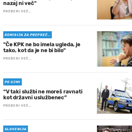
nazaj ni več"
PREBERI VEČ…
KOMISIJA ZA PREPREČ…
"Če KPK ne bo imela ugleda, je
tako, kot da je ne bi bilo"
PREBERI VEČ…
PO UJMI
“V taki službi ne moreš ravnati
kot državni uslužbenec”
PREBERI VEČ…
SLOVENIJA