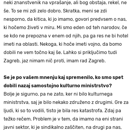
neki znanstvenik na vprašanje, ali bog obstaja, rekel, ne
še. To se mi zdi zelo dobro. Skratka, meni se zdi
nesporno, da kitica, ki jo imamo, govori predvsem o nas,
ki hočemo živeti v miru. Mi smo eden od teh narodov, če
se kdo ne prepozna v enem od njih, pa ga res ne bi hotel
imeti na oblasti. Nekoga, ki hoče imeti vojno, da bomo
dobili ne vem točno kaj še. Lahko si priključimo tudi
Zagreb, jaz nimam nič proti, imam rad Zagreb.
Se je po vašem mnenju kaj spremenilo, ko smo spet
dobili nazaj samostojno kulturno ministrstvo?
Bolje je sigurno, pa ne zato, ker ni bilo kulturnega
ministrstva, saj je bilo nekako združeno z drugimi. Gre za
ljudi, ki so to vodili, tisto je bila res katastrofa. Zdaj pa
težko rečem. Problem je v tem, da imamo na eni strani
javni sektor, ki je sindikalno zaščiten, na drugi pa nas,