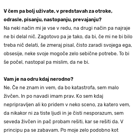
V čem pa bolj uživate, v predstavah za otroke,
odrasle, pisanju, nastopanju, prevajanju?
Na neki način mi je vse v redu, na drugi način pa najraje
ne bi delal nič. Zagotovo pa je tako, da bi, če mi ne bi bilo
treba nič delati, še zmeraj pisal, čisto zaradi svojega ega,
obsesije, neke svoje mogoče zelo sebične potrebe. To bi
še počel, nastopal pa mislim, da ne bi.
Vam je na odru kdaj nerodno?
Ne. Če ne znam in vem, da bo katastrofa, sem malo
živčen. In po navadi imam prav. Ko sem kdaj
nepripravljen ali ko pridem v neko sceno, za katero vem,
da nikakor ni za tiste ljudi in je čisti nesporazum, sem
seveda živčen in pač probam rešiti, kar se rešiti da. V
principu pa se zabavam. Po moje zelo podobno kot