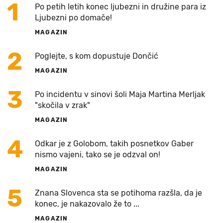
1
Po petih letih konec ljubezni in družine para iz
Ljubezni po domače!
MAGAZIN
2
Poglejte, s kom dopustuje Dončić
MAGAZIN
3
Po incidentu v sinovi šoli Maja Martina Merljak
"skočila v zrak"
MAGAZIN
4
Odkar je z Golobom, takih posnetkov Gaber
nismo vajeni, tako se je odzval on!
MAGAZIN
5
Znana Slovenca sta se potihoma razšla, da je
konec, je nakazovalo že to ...
MAGAZIN