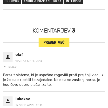
POGOVOR
ANDREJ ROZMAN - ROZA
INTERVJU
KOMENTARJEV
3
PREBERI VEČ
olaf
17:28 13.APRIL 2014.
PRIJAVI
Parazit sistema, ki je uspešno rogovilil proti prejšnji vladi, ki
je želela oklestiti te zajedalce. Ne dela se zastonj norca, je
hudičevo dobro plačan za to.
lukakav
17:08 13.APRIL 2014.