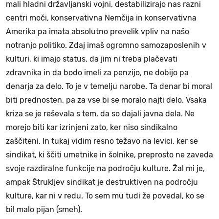
mali hladni državljanski vojni, destabilizirajo nas razni
centri moči, konservativna Nemčija in konservativna
Amerika pa imata absolutno prevelik vpliv na našo
notranjo politiko. Zdaj imaš ogromno samozaposlenih v
kulturi, ki imajo status, da jim ni treba plačevati
zdravnika in da bodo imeli za penzijo, ne dobijo pa
denarja za delo. To je v temelju narobe. Ta denar bi moral
biti prednosten, pa za vse bi se moralo najti delo. Vsaka
kriza se je reševala s tem, da so dajali javna dela. Ne
morejo biti kar izrinjeni zato, ker niso sindikalno
zaščiteni. In tukaj vidim resno težavo na levici, ker se
sindikat, ki ščiti umetnike in šolnike, preprosto ne zaveda
svoje razdiralne funkcije na področju kulture. Žal mi je,
ampak Štrukljev sindikat je destruktiven na področju
kulture, kar ni v redu. To sem mu tudi že povedal, ko se
bil malo pijan (smeh).