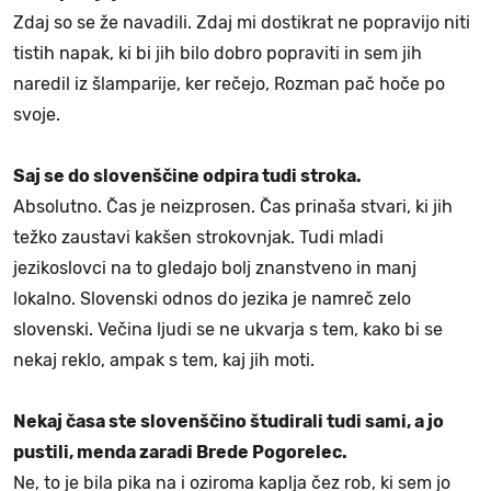
Zdaj so se že navadili. Zdaj mi dostikrat ne popravijo niti
tistih napak, ki bi jih bilo dobro popraviti in sem jih
naredil iz šlamparije, ker rečejo, Rozman pač hoče po
svoje.
Saj se do slovenščine odpira tudi stroka.
Absolutno. Čas je neizprosen. Čas prinaša stvari, ki jih
težko zaustavi kakšen strokovnjak. Tudi mladi
jezikoslovci na to gledajo bolj znanstveno in manj
lokalno. Slovenski odnos do jezika je namreč zelo
slovenski. Večina ljudi se ne ukvarja s tem, kako bi se
nekaj reklo, ampak s tem, kaj jih moti.
Nekaj časa ste slovenščino študirali tudi sami, a jo
pustili, menda zaradi Brede Pogorelec.
Ne, to je bila pika na i oziroma kaplja čez rob, ki sem jo