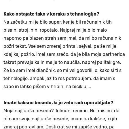
Kako ostajate tako v koraku s tehnologijo?
Na začetku mi je bilo super, ker je bil računalnik tih
pisalni stroj in ni ropotalo. Najprej mi je bilo malo
naporno pa blazen strah sem imel, da mi bo računalnik
požrl tekst. Vse sem zmeraj printal, sejval, pa še mi je
kdaj kaj požrlo. Imel sem srečo, da je bila moja partnerica
takrat prevajalka in me je to naučila, naprej pa itak gre.
Že ko sem imel dlančnik, so mi vsi govorili, o, kako si ti s
tehnologijo, ampak jaz to res potrebujem, da imam s
sabo in lahko pišem v hribih, na biciklu ...
Imate kakšno besedo, ki jo zelo radi uporabljate?
Moja najljubša beseda? Tolmun, recimo. Ne, mislim, da
nimam svoje najljubše besede, imam pa kakšne, ki jih
zmeraj popravljam. Dostikrat se mi zapiše vedno, pa