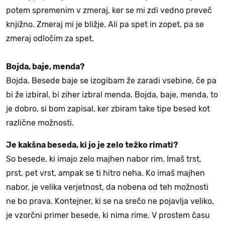
potem spremenim v zmeraj, ker se mi zdi vedno preveč
knjižno. Zmeraj mi je bližje. Ali pa spet in zopet, pa se
zmeraj odločim za spet.
Bojda, baje, menda?
Bojda. Besede baje se izogibam že zaradi vsebine, če pa
bi že izbiral, bi ziher izbral menda. Bojda, baje, menda, to
je dobro, si bom zapisal, ker zbiram take tipe besed kot
različne možnosti.
Je kakšna beseda, ki jo je zelo težko rimati?
So besede, ki imajo zelo majhen nabor rim. Imaš trst,
prst, pet vrst, ampak se ti hitro neha. Ko imaš majhen
nabor, je velika verjetnost, da nobena od teh možnosti
ne bo prava. Kontejner, ki se na srečo ne pojavlja veliko,
je vzorčni primer besede, ki nima rime. V prostem času