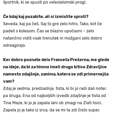
športnik, ki se spusti po veleslalomski progi.
Če kdaj kaj pozabite, ali si izmislite sproti?
Seveda, kaj pa češ. Saj to gre zelo hitro. Tako, kot če
padeš s kolesom. Čas se blazno upočasni – zelo
natančno vidiš vsak trenutek in možgani zelo dobro
odreagirajo.
Ker dobro poznate delo Franceta Prešerna, me glede
na ideje, da bi za himno imeli drugo kitico Zdravljice
namesto zdajšnje, zanima, katera se zdi primernejša
vam?
Zdaj je sedma, predzadnja, tista, ki bi jo radi dali noter,
pa druga. Ena od najboljših izvedb zdajšnje je tista od
Tine Maze, ki jo je zapela lani ob zmagi na Zlati lisici.
Zapela jo je tako iz srca, da se mi ta zdi čisto super.