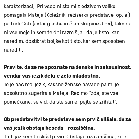
karakterizacij. Pri vsebini sta mi z odzivom veliko
pomagala Mateja (Koležnik, režiserka predstave, op. a.)
pa tudi Coki (avtor glasbe in član skupine Jinx), tako da
ni vse moje in sem te dni razmišljal, da je tisto, kar
naredim, dostikrat boljše kot tisto, kar sem sposoben
narediti.
Pravite, da se ne spoznate na ženske in seksualnost,
vendar vaš jezik deluje zelo mladostno.
To je pač moj jezik, kakšne ženske navade pa mi je
absolutno sugerirala Mateja. Recimo “zdaj ste vse
pomečkane, se vid, da ste same, pejte se zrihtat”.
Ob predstavitvi te predstave sem prvič slišala, da za
vaš jezik obstaja beseda – rozalščina.
Tudi jaz sem to slišal prvič. Obstaja rozajanščina, ki je