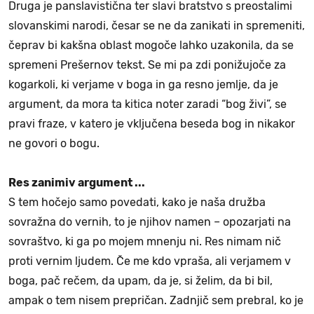
Druga je panslavistična ter slavi bratstvo s preostalimi
slovanskimi narodi, česar se ne da zanikati in spremeniti,
čeprav bi kakšna oblast mogoče lahko uzakonila, da se
spremeni Prešernov tekst. Se mi pa zdi ponižujoče za
kogarkoli, ki verjame v boga in ga resno jemlje, da je
argument, da mora ta kitica noter zaradi “bog živi”, se
pravi fraze, v katero je vključena beseda bog in nikakor
ne govori o bogu.
Res zanimiv argument ...
S tem hočejo samo povedati, kako je naša družba
sovražna do vernih, to je njihov namen – opozarjati na
sovraštvo, ki ga po mojem mnenju ni. Res nimam nič
proti vernim ljudem. Če me kdo vpraša, ali verjamem v
boga, pač rečem, da upam, da je, si želim, da bi bil,
ampak o tem nisem prepričan. Zadnjič sem prebral, ko je