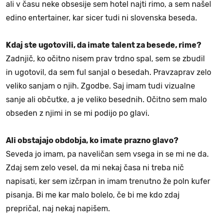
ali v času neke obsesije sem hotel najti rimo, a sem našel
edino entertainer, kar sicer tudi ni slovenska beseda.
Kdaj ste ugotovili, da imate talent za besede, rime?
Zadnjič, ko očitno nisem prav trdno spal, sem se zbudil
in ugotovil, da sem ful sanjal o besedah. Pravzaprav zelo
veliko sanjam o njih. Zgodbe. Saj imam tudi vizualne
sanje ali občutke, a je veliko besednih. Očitno sem malo
obseden z njimi in se mi podijo po glavi.
Ali obstajajo obdobja, ko imate prazno glavo?
Seveda jo imam, pa naveličan sem vsega in se mi ne da.
Zdaj sem zelo vesel, da mi nekaj časa ni treba nič
napisati, ker sem izčrpan in imam trenutno že poln kufer
pisanja. Bi me kar malo bolelo, če bi me kdo zdaj
prepričal, naj nekaj napišem.